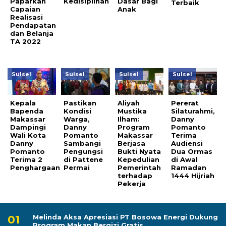
Paparkan
Kedisiplinan
Dasar Bagi
Terbaik
Capaian
Anak
Realisasi
Pendapatan
dan Belanja
TA 2022
Sulsel
Sulsel
Sulsel
Sulsel
Kepala
Pastikan
Aliyah
Pererat
Bapenda
Kondisi
Mustika
Silaturahmi,
Makassar
Warga,
Ilham:
Danny
Dampingi
Danny
Program
Pomanto
Wali Kota
Pomanto
Makassar
Terima
Danny
Sambangi
Berjasa
Audiensi
Pomanto
Pengungsi
Bukti Nyata
Dua Ormas
Terima 2
di Pattene
Kepedulian
di Awal
Penghargaan
Permai
Pemerintah
Ramadan
terhadap
1444 Hijriah
Pekerja
Melinda Aksa Apresiasi PT Bosowa Energi Dukung
Program Makan Bergizi Gratis