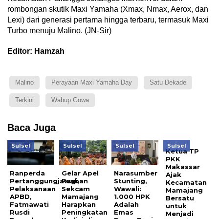
rombongan skutik Maxi Yamaha (Xmax, Nmax, Aerox, dan
Lexi) dari generasi pertama hingga terbaru, termasuk Maxi
Turbo menuju Malino. (JN-Sir)
Editor: Hamzah
Malino
Perayaan Maxi Yamaha Day
Satu Dekade
Terkini
Wabup Gowa
Baca Juga
Sulsel
Sulsel
Sulsel
Sulsel
Ketua TP
PKK
Makassar
Ranperda
Gelar Apel
Narasumber
Ajak
Pertanggungjawaban
Pagi,
Stunting,
Kecamatan
Pelaksanaan
Sekcam
Wawali:
Mamajang
APBD,
Mamajang
1.000 HPK
Bersatu
Fatmawati
Harapkan
Adalah
untuk
Rusdi
Peningkatan
Emas
Menjadi