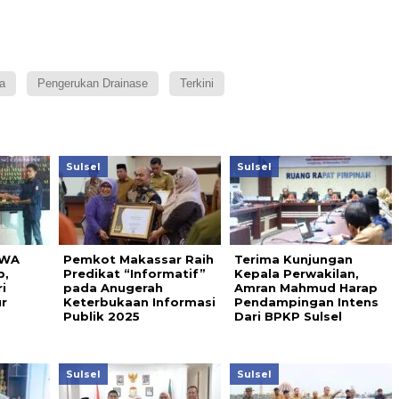
a
Pengerukan Drainase
Terkini
Sulsel
Sulsel
AWA
Pemkot Makassar Raih
Terima Kunjungan
p,
Predikat “Informatif”
Kepala Perwakilan,
i
pada Anugerah
Amran Mahmud Harap
r
Keterbukaan Informasi
Pendampingan Intens
Publik 2025
Dari BPKP Sulsel
Sulsel
Sulsel