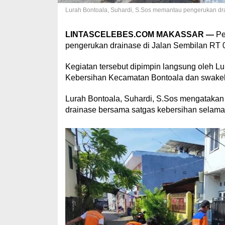
Lurah Bontoala, Suhardi, S.Sos memantau pengerukan dra
LINTASCELEBES.COM MAKASSAR —
Pe
pengerukan drainase di Jalan Sembilan RT 
Kegiatan tersebut dipimpin langsung oleh L
Kebersihan Kecamatan Bontoala dan swakel
Lurah Bontoala, Suhardi, S.Sos mengatakan
drainase bersama satgas kebersihan selama em