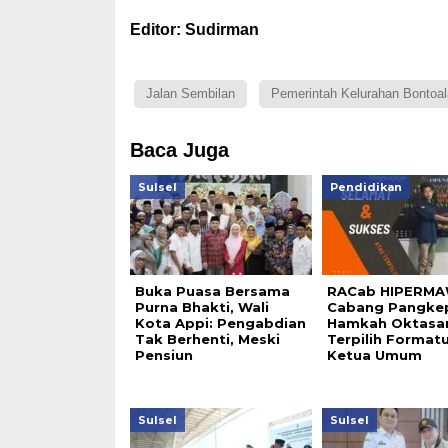
Editor: Sudirman
Jalan Sembilan
Pemerintah Kelurahan Bontoal
Baca Juga
Sulsel
Pendidikan
Buka Puasa Bersama
RACab HIPERM
Purna Bhakti, Wali
Cabang Pangke
Kota Appi: Pengabdian
Hamkah Oktasar
Tak Berhenti, Meski
Terpilih Formatu
Pensiun
Ketua Umum
Sulsel
Sulsel