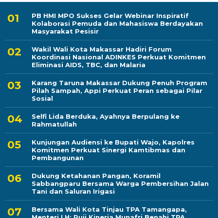
PB HMI MPO Sukses Gelar Webinar Inspiratif
Kolaborasi Pemuda dan Mahasiswa Berdayakan
Masyarakat Pesisir
Wakil Wali Kota Makassar Hadiri Forum
Koordinasi Nasional ADINKES Perkuat Komitmen
Eliminasi AIDS, TBC, dan Malaria
Karang Taruna Makassar Dukung Penuh Program
Pilah Sampah, Appi Perkuat Peran sebagai Pilar
Sosial
Selfi Lida Berduka, Ayahnya Berpulang ke
Rahmatullah
Kunjungan Audiensi ke Bupati Wajo, Kapolres
Komitmen Perkuat Sinergi Kamtibmas dan
Pembangunan
Dukung Ketahanan Pangan, Koramil
Sabbangparu Bersama Warga Pembersihan Jalan
Tani dan Saluran Irigasi
Bersama Wali Kota Tinjau TPA Tamangapa,
Menteri LH: Puji Kinerja Munafri Benahi TPA