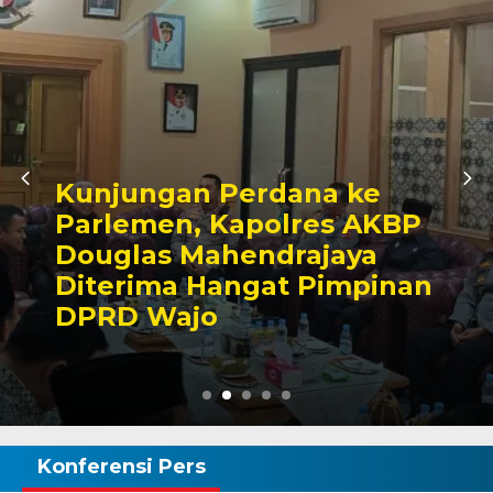
Awali Tugas sebagai
BP
Kabagbinkar, AKBP Fan
Taherong Tekankan
nan
Kebersihan dan Disiplin
Demi Kepuasan Publik
Konferensi Pers