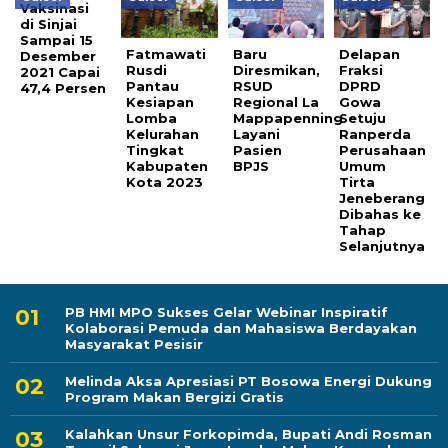
Vaksinasi
di Sinjai
Sampai 15
Fatmawati
Baru
Delapan
Desember
Rusdi
Diresmikan,
Fraksi
2021 Capai
Pantau
RSUD
DPRD
47,4 Persen
Kesiapan
Regional La
Gowa
Lomba
Mappapenning
Setuju
Kelurahan
Layani
Ranperda
Tingkat
Pasien
Perusahaan
Kabupaten
BPJS
Umum
Kota 2023
Tirta
Jeneberang
Dibahas ke
Tahap
Selanjutnya
PB HMI MPO Sukses Gelar Webinar Inspiratif
Kolaborasi Pemuda dan Mahasiswa Berdayakan
Masyarakat Pesisir
Melinda Aksa Apresiasi PT Bosowa Energi Dukung
Program Makan Bergizi Gratis
Kalahkan Unsur Forkopimda, Bupati Andi Rosman