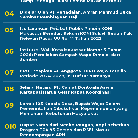
Tampil Sebagai Juara Lomba Makan Kerupuk
Digelar Oleh PT Pegadaian, Amran Mahmud Buka
Seminar Pembiayaan Haji
Isu Larangan Pejabat Publik Pimpin KONI
Makassar Beredar, Sekum KONI Sulsel: Sudah Tak
Relevan Pasca UU No. 11 Tahun 2022
Instruksi Wali Kota Makassar Nomor 3 Tahun
2026: Pemilahan Sampah Wajib Dimulai dari
Sumber
KPU Tetapkan 40 Anggota DPRD Wajo Terpilih
Periode 2024-2029, Ini Daftar Namanya
Jelang Nataru, Plt Camat Bontoala Aswin
Kartapati Harun Gelar Rapat Koordinasi
Lantik 103 Kepala Desa, Bupati Wajo: Dalam
Pemerintahan Dibutuhkan Kepemimpinan yang
Memahami Kebutuhan Masyarakat
Dapat Saran dari Menko Pangan, Appi Beberkan
Progres TPA 93 Persen dan PSEL Masuk
Pendampingan APH