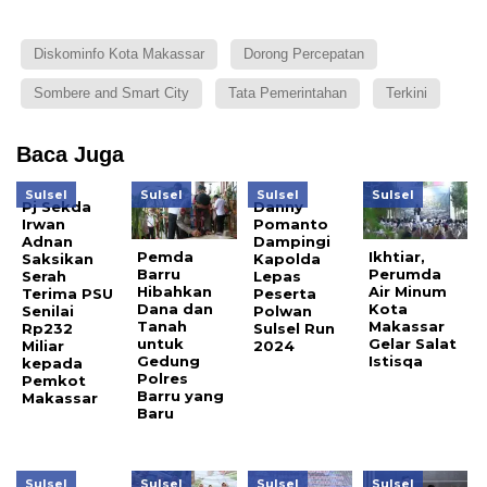
Diskominfo Kota Makassar
Dorong Percepatan
Sombere and Smart City
Tata Pemerintahan
Terkini
Baca Juga
Sulsel
Sulsel
Sulsel
Sulsel
Pj Sekda
Danny
Irwan
Pomanto
Adnan
Dampingi
Pemda
Ikhtiar,
Saksikan
Kapolda
Barru
Perumda
Serah
Lepas
Hibahkan
Air Minum
Terima PSU
Peserta
Dana dan
Kota
Senilai
Polwan
Tanah
Makassar
Rp232
Sulsel Run
untuk
Gelar Salat
Miliar
2024
Gedung
Istisqa
kepada
Polres
Pemkot
Barru yang
Makassar
Baru
Sulsel
Sulsel
Sulsel
Sulsel