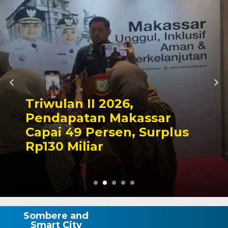
Kapolres Wajo Ziarah ke
Makam La Maddukkelleng,
Tegaskan Komitmen
Mengabdi untuk Tanah
Wajo
Sombere and
Smart City