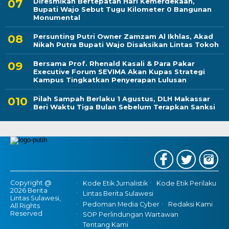
Diresmikan Bertepatan Hari Kemerdekaan,
Bupati Wajo Sebut Tugu Kilometer 0 Bangunan
Monumental
Persunting Putri Owner Zamzam Al Ikhlas, Akad
Nikah Putra Bupati Wajo Disaksikan Lintas Tokoh
Bersama Prof. Rhenald Kasali & Para Pakar
Executive Forum SEVIMA Akan Kupas Strategi
Kampus Tingkatkan Penyerapan Lulusan
Pilah Sampah Berlaku 1 Agustus, DLH Makassar
Beri Waktu Tiga Bulan Sebelum Terapkan Sanksi
Copyright @
Kode Etik Jurnalistik
Kode Etik Perilaku
2026 Berita
Lintas Berita Sulawesi
Lintas Sulawesi,
Pedoman Media Cyber
Redaksi Kami
All Rights
Reserved
SOP Perlindungan Wartawan
Tentang Kami