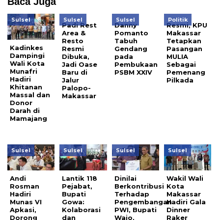
Baca Juga
Sulsel
Sulsel
Sulsel
Politik
Padi Rest
Danny
Resmi, KPU
Area &
Pomanto
Makassar
Resto
Tabuh
Tetapkan
Kadinkes
Resmi
Gendang
Pasangan
Dampingi
Dibuka,
pada
MULIA
Wali Kota
Jadi Oase
Pembukaan
Sebagai
Munafri
Baru di
PSBM XXIV
Pemenang
Hadiri
Jalur
Pilkada
Khitanan
Palopo-
Massal dan
Makassar
Donor
Darah di
Mamajang
Sulsel
Sulsel
Sulsel
Sulsel
Andi
Lantik 118
Dinilai
Wakil Wali
Rosman
Pejabat,
Berkontribusi
Kota
Hadiri
Bupati
Terhadap
Makassar
Munas VI
Gowa:
Pengembangan
Hadiri Gala
Apkasi,
Kolaborasi
PWI, Bupati
Dinner
Dorong
dan
Wajo,
Raker