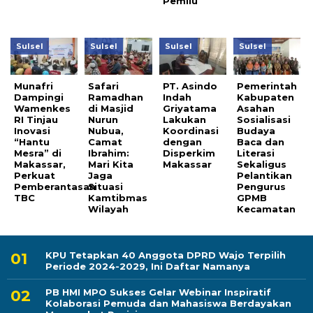
Pemilu
Sulsel
Sulsel
Sulsel
Sulsel
Munafri
Safari
PT. Asindo
Pemerintah
Dampingi
Ramadhan
Indah
Kabupaten
Wamenkes
di Masjid
Griyatama
Asahan
RI Tinjau
Nurun
Lakukan
Sosialisasi
Inovasi
Nubua,
Koordinasi
Budaya
“Hantu
Camat
dengan
Baca dan
Mesra” di
Ibrahim:
Disperkim
Literasi
Makassar,
Mari Kita
Makassar
Sekaligus
Perkuat
Jaga
Pelantikan
Pemberantasan
Situasi
Pengurus
TBC
Kamtibmas
GPMB
Wilayah
Kecamatan
KPU Tetapkan 40 Anggota DPRD Wajo Terpilih
Periode 2024-2029, Ini Daftar Namanya
PB HMI MPO Sukses Gelar Webinar Inspiratif
Kolaborasi Pemuda dan Mahasiswa Berdayakan