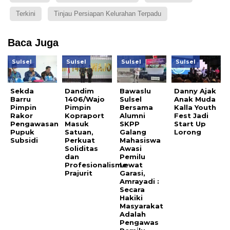
Terkini
Tinjau Persiapan Kelurahan Terpadu
Baca Juga
Sulsel
Sulsel
Sulsel
Sulsel
Sekda
Dandim
Bawaslu
Danny Ajak
Barru
1406/Wajo
Sulsel
Anak Muda
Pimpin
Pimpin
Bersama
Kalla Youth
Rakor
Kopraport
Alumni
Fest Jadi
Pengawasan
Masuk
SKPP
Start Up
Pupuk
Satuan,
Galang
Lorong
Subsidi
Perkuat
Mahasiswa
Soliditas
Awasi
dan
Pemilu
Profesionalisme
Lewat
Prajurit
Garasi,
Amrayadi :
Secara
Hakiki
Masyarakat
Adalah
Pengawas