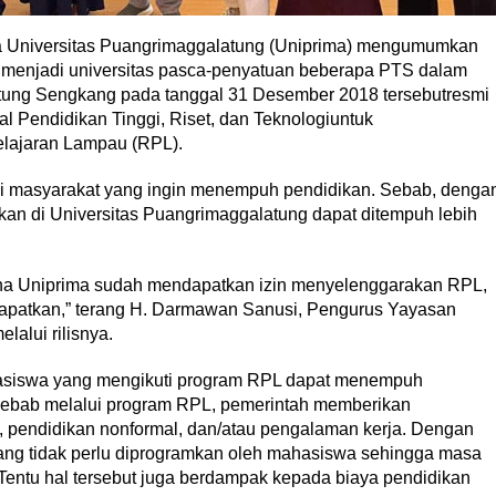
a Universitas Puangrimaggalatung (Uniprima) mengumumkan
 menjadi universitas pasca-penyatuan beberapa PTS dalam
ung Sengkang pada tanggal 31 Desember 2018 tersebutresmi
ral Pendidikan Tinggi, Riset, dan Teknologiuntuk
lajaran Lampau (RPL).
agi masyarakat yang ingin menempuh pendidikan. Sebab, denga
an di Universitas Puangrimaggalatung dapat ditempuh lebih
arena Uniprima sudah mendapatkan izin menyelenggarakan RPL,
apatkan,” terang H. Darmawan Sanusi, Pengurus Yayasan
alui rilisnya.
iswa yang mengikuti program RPL dapat menempuh
 sebab melalui program RPL, pemerintah memberikan
, pendidikan nonformal, dan/atau pengalaman kerja. Dengan
ang tidak perlu diprogramkan oleh mahasiswa sehingga masa
 Tentu hal tersebut juga berdampak kepada biaya pendidikan