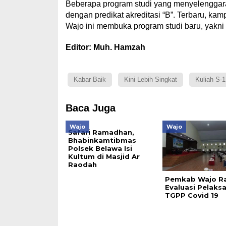
Beberapa program studi yang menyelenggara
dengan predikat akreditasi “B”. Terbaru, ka
Wajo ini membuka program studi baru, yakni S
Editor: Muh. Hamzah
Kabar Baik
Kini Lebih Singkat
Kuliah S-1
Baca Juga
Wajo
Wajo
Safari Ramadhan,
Bhabinkamtibmas
Polsek Belawa Isi
Kultum di Masjid Ar
Raodah
Pemkab Wajo R
Evaluasi Pelaks
TGPP Covid 19