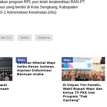
kan program RPL pun telah terakreditasi BAN-PT
mpus yang berdiri di Kota Sengkang, Kabupaten
-1 Administrasi Kesehatan.(rilis)
 dan S-2
Terkini
Uniprima
Wajo
Wajo
Ratusan Milenial Wajo
Serbu Reses Juniwan,
Aspirasi Didominasi
Bantuan Usaha
apat
Di Depan Tim Panelis,
anaan
Wakil Bupati Wajo dan
Ketua TP PKK Urai
Program “Pak
Ganteng”