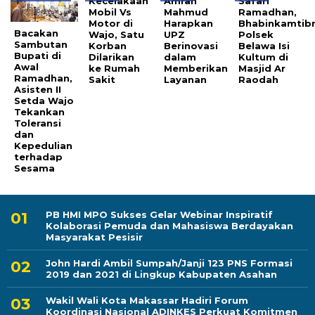
Kecelakaan
Amran
Safari
Mobil Vs
Mahmud
Ramadhan,
Motor di
Harapkan
Bhabinkamtib
Bacakan
Wajo, Satu
UPZ
Polsek
Sambutan
Korban
Berinovasi
Belawa Isi
Bupati di
Dilarikan
dalam
Kultum di
Awal
ke Rumah
Memberikan
Masjid Ar
Ramadhan,
Sakit
Layanan
Raodah
Asisten II
Setda Wajo
Tekankan
Toleransi
dan
Kepedulian
terhadap
Sesama
PB HMI MPO Sukses Gelar Webinar Inspiratif
Kolaborasi Pemuda dan Mahasiswa Berdayakan
Masyarakat Pesisir
John Hardi Ambil Sumpah/Janji 123 PNS Formasi
2019 dan 2021 di Lingkup Kabupaten Asahan
Wakil Wali Kota Makassar Hadiri Forum
Koordinasi Nasional ADINKES Perkuat Komitmen