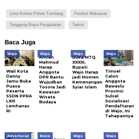
Lima Korban Pohon Tumbang
Pemkot Makassar
Tanggung Biaya Pengobatan
Terkini
Baca Juga
Wajo
Wajo
Wajo
Wajo
Amran
Buka MTQ
Mahmud
XXXIII,
Harap
Bupati
Wali Kota
Timsel
Anggota
Wajo Harap
Danny
Calon
DPR Bantu
jadi Momen
Jamu Buka
Anggota
Wujudkan
Kemenangan
Puasa
Bawaslu
Tosora Jadi
Syiar Islam
Peserta
Provinsi
Kawasan
SSDN PPRA
Sulsel
Wisata
LXIII
Sosialisasi
Budaya
Lemhanas
Pendaftaran
RI
di Wajo, Ini
Tahapannya
Advertorial
Bone
Wajo
Wajo