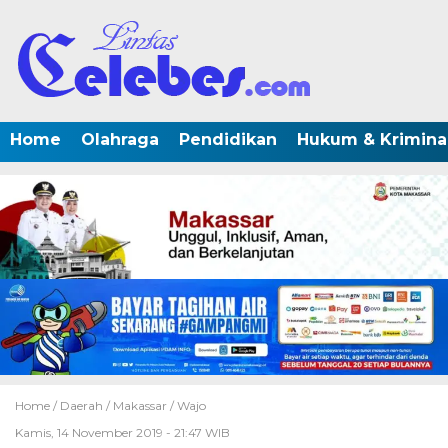
Home
Olahraga
Pendidikan
Hukum & Krimina
Home /
Daerah
/
Makassar
/
Wajo
Kamis, 14 November 2019 - 21:47 WIB