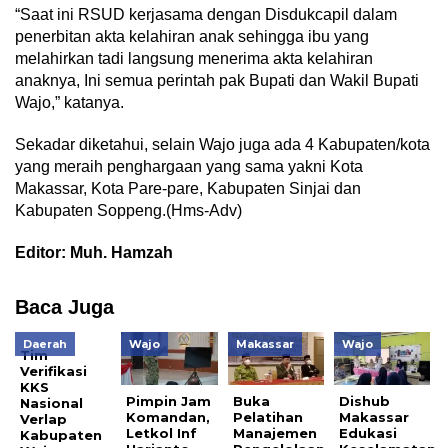
“Saat ini RSUD kerjasama dengan Disdukcapil dalam
penerbitan akta kelahiran anak sehingga ibu yang
melahirkan tadi langsung menerima akta kelahiran
anaknya, Ini semua perintah pak Bupati dan Wakil Bupati
Wajo,” katanya.
Sekadar diketahui, selain Wajo juga ada 4 Kabupaten/kota
yang meraih penghargaan yang sama yakni Kota
Makassar, Kota Pare-pare, Kabupaten Sinjai dan
Kabupaten Soppeng.(Hms-Adv)
Editor: Muh. Hamzah
Baca Juga
Daerah
Wajo
Makassar
Wajo
Tim
Verifikasi
KKS
Pimpin Jam
Buka
Dishub
Nasional
Komandan,
Pelatihan
Makassar
Verlap
Letkol Inf
Manajemen
Edukasi
Kabupaten