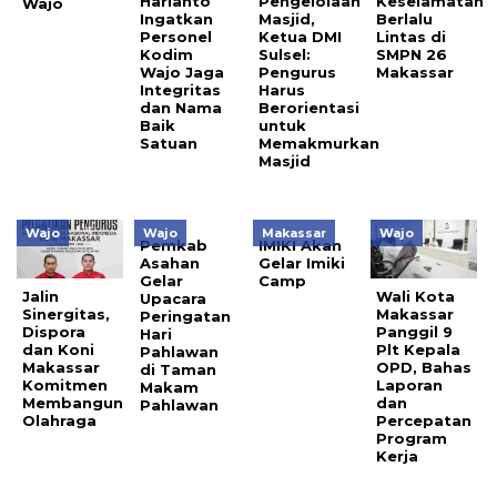
Harianto
Pengelolaan
Keselamatan
Wajo
Ingatkan
Masjid,
Berlalu
Personel
Ketua DMI
Lintas di
Kodim
Sulsel:
SMPN 26
Wajo Jaga
Pengurus
Makassar
Integritas
Harus
dan Nama
Berorientasi
Baik
untuk
Satuan
Memakmurkan
Masjid
Wajo
Wajo
Makassar
Wajo
Pemkab
IMIKI Akan
Asahan
Gelar Imiki
Gelar
Camp
Jalin
Wali Kota
Upacara
Sinergitas,
Makassar
Peringatan
Dispora
Panggil 9
Hari
dan Koni
Plt Kepala
Pahlawan
Makassar
OPD, Bahas
di Taman
Komitmen
Laporan
Makam
Membangun
dan
Pahlawan
Olahraga
Percepatan
Program
Kerja