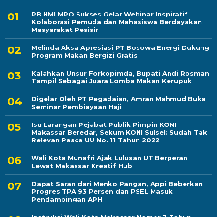
PB HMI MPO Sukses Gelar Webinar Inspiratif
Kolaborasi Pemuda dan Mahasiswa Berdayakan
Masyarakat Pesisir
Melinda Aksa Apresiasi PT Bosowa Energi Dukung
Program Makan Bergizi Gratis
Kalahkan Unsur Forkopimda, Bupati Andi Rosman
Tampil Sebagai Juara Lomba Makan Kerupuk
Digelar Oleh PT Pegadaian, Amran Mahmud Buka
Seminar Pembiayaan Haji
Isu Larangan Pejabat Publik Pimpin KONI
Makassar Beredar, Sekum KONI Sulsel: Sudah Tak
Relevan Pasca UU No. 11 Tahun 2022
Wali Kota Munafri Ajak Lulusan UT Berperan
Lewat Makassar Kreatif Hub
Dapat Saran dari Menko Pangan, Appi Beberkan
Progres TPA 93 Persen dan PSEL Masuk
Pendampingan APH
Instruksi Wali Kota Makassar Nomor 3 Tahun