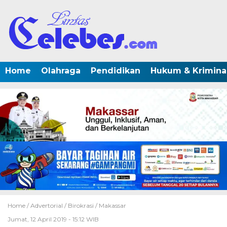
Home
Olahraga
Pendidikan
Hukum & Krimina
Home /
Advertorial
/
Birokrasi
/
Makassar
Jumat, 12 April 2019 - 15:12 WIB