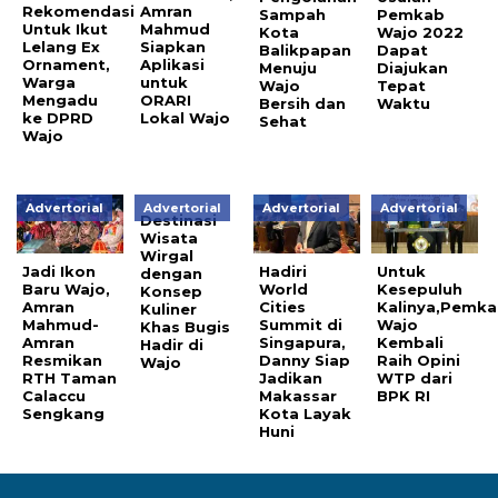
Rekomendasi
Amran
Sampah
Pemkab
Untuk Ikut
Mahmud
Kota
Wajo 2022
Lelang Ex
Siapkan
Balikpapan
Dapat
Ornament,
Aplikasi
Menuju
Diajukan
Warga
untuk
Wajo
Tepat
Mengadu
ORARI
Bersih dan
Waktu
ke DPRD
Lokal Wajo
Sehat
Wajo
Advertorial
Advertorial
Advertorial
Advertorial
Destinasi
Wisata
Wirgal
Jadi Ikon
Hadiri
Untuk
dengan
Baru Wajo,
World
Kesepuluh
Konsep
Amran
Cities
Kalinya,Pemk
Kuliner
Mahmud-
Summit di
Wajo
Khas Bugis
Amran
Singapura,
Kembali
Hadir di
Resmikan
Danny Siap
Raih Opini
Wajo
RTH Taman
Jadikan
WTP dari
Calaccu
Makassar
BPK RI
Sengkang
Kota Layak
Huni