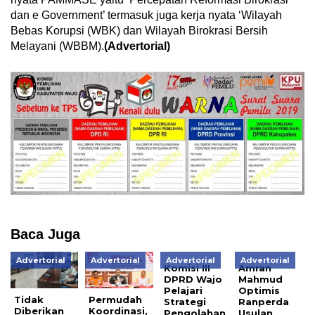
dan e Government’ termasuk juga kerja nyata ‘Wilayah
Bebas Korupsi (WBK) dan Wilayah Birokrasi Bersih
Melayani (WBBM).
(Advertorial)
Baca Juga
Advertorial
Advertorial
Advertorial
Advertorial
Komisi III
Amran
DPRD Wajo
Mahmud
Pelajari
Optimis
Tidak
Permudah
Strategi
Ranperda
Diberikan
Koordinasi,
Pengolahan
Usulan