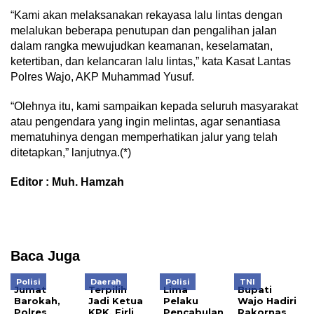
“Kami akan melaksanakan rekayasa lalu lintas dengan
melalukan beberapa penutupan dan pengalihan jalan
dalam rangka mewujudkan keamanan, keselamatan,
ketertiban, dan kelancaran lalu lintas,” kata Kasat Lantas
Polres Wajo, AKP Muhammad Yusuf.
“Olehnya itu, kami sampaikan kepada seluruh masyarakat
atau pengendara yang ingin melintas, agar senantiasa
mematuhinya dengan memperhatikan jalur yang telah
ditetapkan,” lanjutnya.(*)
Editor : Muh. Hamzah
Baca Juga
Polisi
Daerah
Polisi
TNI
Jumat
Terpilih
Lima
Bupati
Barokah,
Jadi Ketua
Pelaku
Wajo Hadiri
Polres
KPK, Firli
Pencabulan
Rakornas