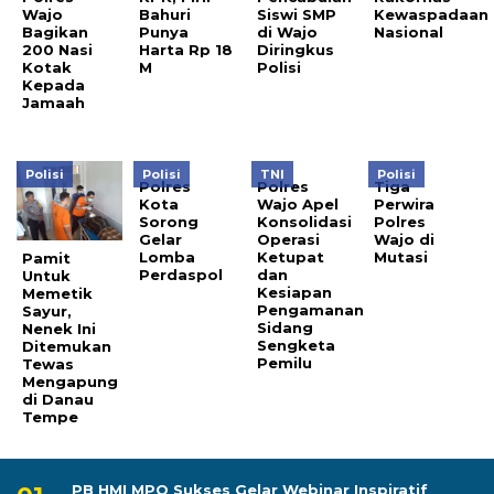
Wajo
Bahuri
Siswi SMP
Kewaspadaan
Bagikan
Punya
di Wajo
Nasional
200 Nasi
Harta Rp 18
Diringkus
Kotak
M
Polisi
Kepada
Jamaah
Polisi
Polisi
TNI
Polisi
Polres
Polres
Tiga
Kota
Wajo Apel
Perwira
Sorong
Konsolidasi
Polres
Gelar
Operasi
Wajo di
Lomba
Ketupat
Mutasi
Pamit
Perdaspol
dan
Untuk
Kesiapan
Memetik
Pengamanan
Sayur,
Sidang
Nenek Ini
Sengketa
Ditemukan
Pemilu
Tewas
Mengapung
di Danau
Tempe
PB HMI MPO Sukses Gelar Webinar Inspiratif