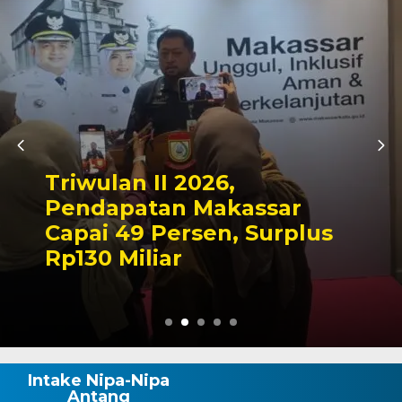
Kapolres Wajo Ziarah ke
Makam La Maddukkelleng,
Tegaskan Komitmen
Mengabdi untuk Tanah
Wajo
Intake Nipa-Nipa
Antang