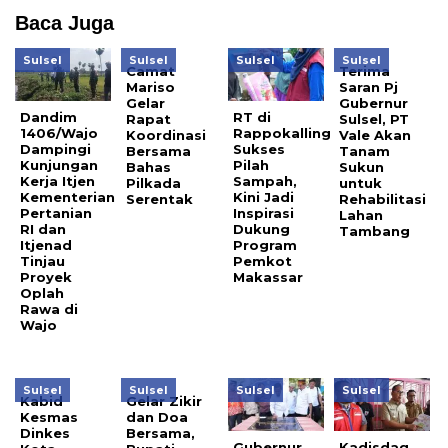
Baca Juga
Sulsel
Sulsel
Sulsel
Sulsel
Camat
Terima
Mariso
Saran Pj
Gelar
Gubernur
Dandim
RT di
Rapat
Sulsel, PT
1406/Wajo
Rappokalling
Koordinasi
Vale Akan
Dampingi
Sukses
Bersama
Tanam
Kunjungan
Pilah
Bahas
Sukun
Kerja Itjen
Sampah,
Pilkada
untuk
Kementerian
Kini Jadi
Serentak
Rehabilitasi
Pertanian
Inspirasi
Lahan
RI dan
Dukung
Tambang
Itjenad
Program
Tinjau
Pemkot
Proyek
Makassar
Oplah
Rawa di
Wajo
Sulsel
Sulsel
Sulsel
Sulsel
Kabid
Gelar Zikir
Kesmas
dan Doa
Dinkes
Bersama,
Gubernur
Kadisdag