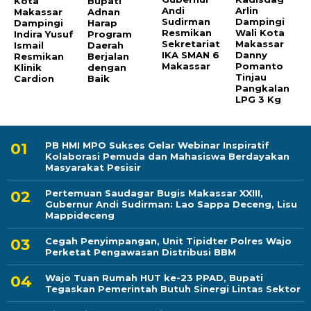
Kota
Bupati
Andi
Arlin
Makassar
Adnan
Sudirman
Dampingi
Dampingi
Harap
Resmikan
Wali Kota
Indira Yusuf
Program
Sekretariat
Makassar
Ismail
Daerah
IKA SMAN 6
Danny
Resmikan
Berjalan
Makassar
Pomanto
Klinik
dengan
Tinjau
Cardion
Baik
Pangkalan
LPG 3 Kg
PB HMI MPO Sukses Gelar Webinar Inspiratif
Kolaborasi Pemuda dan Mahasiswa Berdayakan
Masyarakat Pesisir
Pertemuan Saudagar Bugis Makassar XXIII,
Gubernur Andi Sudirman: Lao Sappa Deceng, Lisu
Mappideceng
Cegah Penyimpangan, Unit Tipidter Polres Wajo
Perketat Pengawasan Distribusi BBM
Wajo Tuan Rumah HUT ke-23 PPAD, Bupati
Tegaskan Pemerintah Butuh Sinergi Lintas Sektor