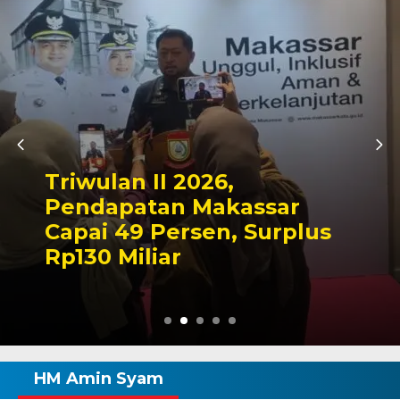
Kapolres Waj
026,
Makam La Ma
Makassar
Tegaskan Ko
sen, Surplus
Mengabdi un
Wajo
HM Amin Syam