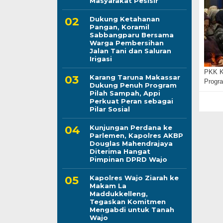
Masyarakat Pesisir
Dukung Ketahanan
Pangan, Koramil
Sabbangparu Bersama
Warga Pembersihan
Jalan Tani dan Saluran
Irigasi
PKK K
Karang Taruna Makassar
Prog
Dukung Penuh Program
Pilah Sampah, Appi
Perkuat Peran sebagai
Pilar Sosial
Kunjungan Perdana ke
Parlemen, Kapolres AKBP
Douglas Mahendrajaya
Diterima Hangat
Pimpinan DPRD Wajo
Kapolres Wajo Ziarah ke
Makam La
Maddukkelleng,
Tegaskan Komitmen
Mengabdi untuk Tanah
Wajo