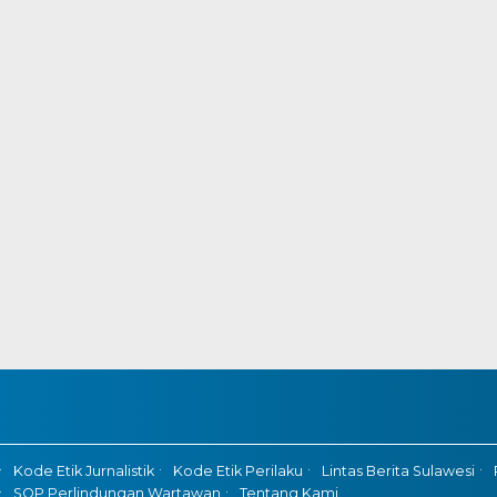
Kode Etik Jurnalistik
Kode Etik Perilaku
Lintas Berita Sulawesi
SOP Perlindungan Wartawan
Tentang Kami