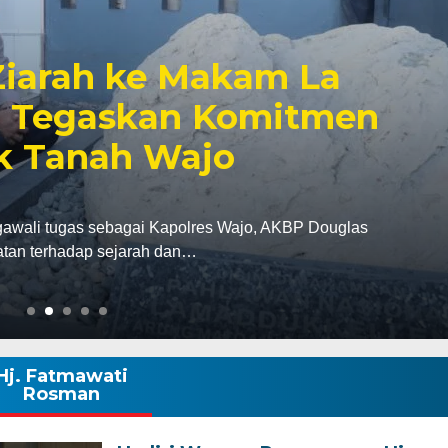
 Dinas Kesehatan Kota
Bakti Sosial Donor
s Kesehatan (Dinkes) Kota Makassar kolaborasi
s Makassar dan…
Hj. Fatmawati
Rosman