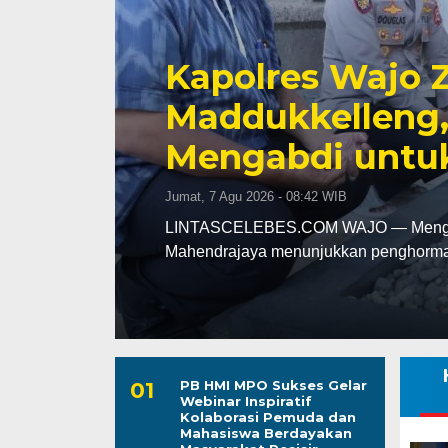
Peduli Sesama,
en
Makassar Gelar 
Darah
Kamis, 6 Agu 2026 - 21:28 WIB
as
LINTASCELEBES.COM MAKASSAR — Dina
Darma Wanita Persatuan (DWP) Dinke
PB HMI MPO Sukses Gelar
Webinar Inspiratif
Kolaborasi Pemuda dan
Mahasiswa Berdayakan