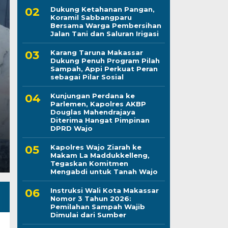
Dukung Ketahanan Pangan,
Koramil Sabbangparu
Bersama Warga Pembersihan
Kunjungan Perdana k
Jalan Tani dan Saluran Irigasi
Karang Taruna Makassar
Kapolres AKBP Doug
Dukung Penuh Program Pilah
Sampah, Appi Perkuat Peran
Diterima Hangat Pi
sebagai Pilar Sosial
Kunjungan Perdana ke
Kamis, 6 Agu 2026 - 20:11 WIB
Parlemen, Kapolres AKBP
Douglas Mahendrajaya
LINTASCELEBES.COM WAJO — Suasana hangat dan 
Diterima Hangat Pimpinan
kerja Ketua DPRD Kabupaten Wajo saat…
DPRD Wajo
Kapolres Wajo Ziarah ke
Makam La Maddukkelleng,
Tegaskan Komitmen
Mengabdi untuk Tanah Wajo
Instruksi Wali Kota Makassar
Nomor 3 Tahun 2026:
Pemilahan Sampah Wajib
Dimulai dari Sumber