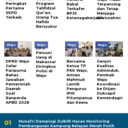
Peringkat
Program
Bakal
Terpancing
Pertama
Tahfidzul
Terkafer
dan Tetap
SKPD
Qur’an,
BPJS
Menjaga
Terbaik
Orang Tua
Ketenagakerjaan
Silaturahmi
Hafidz
Bersyukur
Wajo
Wajo
Wajo
Wajo
DPO
Pencuri
Uang di
DPRD Wajo
Bersama
Genjot
Makassar
Gelar
Ketua TP
Kualitas
Diringkus
Paripurna
PKK Wajo,
Adminduk,
Polisi di
Bahas
Amran
Pemkab
Wajo
Jawaban
Mahmud
Wajo
Pemerintah
Lantik
Koordinasi
Daerah
Pengurus
ke Ditjen
Soal
IPHI
Dukcapil
Ranperda
Pitumpanua
Kemendagri
APBD 2026
dan Keera
Munafri Dampingi Zulkifli Hasan Monitoring
Pembangunan Kampung Nelayan Merah Putih