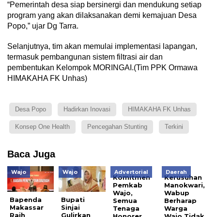
“Pemerintah desa siap bersinergi dan mendukung setiap
program yang akan dilaksanakan demi kemajuan Desa
Popo,” ujar Dg Tarra.
Selanjutnya, tim akan memulai implementasi lapangan,
termasuk pembangunan sistem filtrasi air dan
pembentukan Kelompok MORINGAI.(Tim PPK Ormawa
HIMAKAHA FK Unhas)
Desa Popo
Hadirkan Inovasi
HIMAKAHA FK Unhas
Konsep One Health
Pencegahan Stunting
Terkini
Baca Juga
Wajo
Wajo
Advertorial
Daerah
Komitmen
Kerusuhan
Pemkab
Manokwari,
Wajo,
Wabup
Bapenda
Bupati
Semua
Berharap
Makassar
Sinjai
Tenaga
Warga
Raih
Gulirkan
Honorer
Wajo Tidak