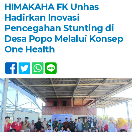
HIMAKAHA FK Unhas
Hadirkan Inovasi
Pencegahan Stunting di
Desa Popo Melalui Konsep
One Health