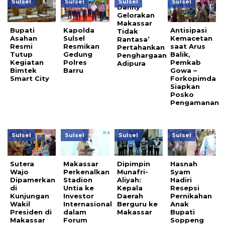
Sulsel
Sulsel
Sulsel
Sulsel
Danny
Gelorakan
Makassar
Bupati
Kapolda
Antisipasi
Tidak
Asahan
Sulsel
Kemacetan
Rantasa’
Resmi
Resmikan
saat Arus
Pertahankan
Tutup
Gedung
Balik,
Penghargaan
Kegiatan
Polres
Pemkab
Adipura
Bimtek
Barru
Gowa –
Smart City
Forkopimda
Siapkan
Posko
Pengamanan
Sulsel
Sulsel
Sulsel
Sulsel
Sutera
Makassar
Dipimpin
Hasnah
Wajo
Perkenalkan
Munafri-
Syam
Dipamerkan
Stadion
Aliyah:
Hadiri
di
Untia ke
Kepala
Resepsi
Kunjungan
Investor
Daerah
Pernikahan
Wakil
Internasional
Berguru ke
Anak
Presiden di
dalam
Makassar
Bupati
Makassar
Forum
Soppeng