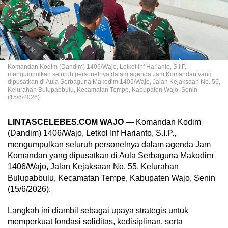
Komandan Kodim (Dandim) 1406/Wajo, Letkol Inf Harianto, S.I.P.,
mengumpulkan seluruh personelnya dalam agenda Jam Komandan yang
dipusatkan di Aula Serbaguna Makodim 1406/Wajo, Jalan Kejaksaan No. 55,
Kelurahan Bulupabbulu, Kecamatan Tempe, Kabupaten Wajo, Senin
(15/6/2026)
LINTASCELEBES.COM WAJO —
Komandan Kodim
(Dandim) 1406/Wajo, Letkol Inf Harianto, S.I.P.,
mengumpulkan seluruh personelnya dalam agenda Jam
Komandan yang dipusatkan di Aula Serbaguna Makodim
1406/Wajo, Jalan Kejaksaan No. 55, Kelurahan
Bulupabbulu, Kecamatan Tempe, Kabupaten Wajo, Senin
(15/6/2026).
Langkah ini diambil sebagai upaya strategis untuk
memperkuat fondasi soliditas, kedisiplinan, serta