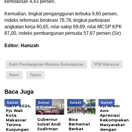
kemiskinan 4,43 persen.
Kemudian, tingkat pengangguran terbuka 9,60 persen,
indeks reformasi birokrasi 76,78, tingkat partisipasi
angkatan kerja 60,65, nilai sakip 69,69, nilai MCSP KPK
87,00, indeks pembangunan pemuda 57,67 persen.(Sir)
Editor: Hamzah
Bukti Pembangunan Manusia Berkelanjutan
IPM Makassar
Roem
Terkini
Baca Juga
Sulsel
Sulsel
Sulsel
Sulsel
GATF 2024,
Pjs Arwin
Pjs Wali
Azis
Kota
Apresiasi
Gubernur
Bisa
Makassar
Kekompakan
Sulsel Andi
Berhemat
Terima
Masyarakat
Sudirman
Berkat
Kunjungan
dengan