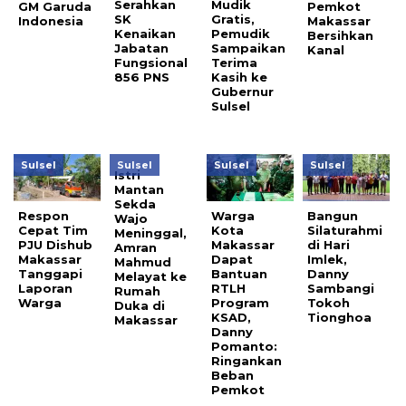
Serahkan
Mudik
GM Garuda
Pemkot
SK
Gratis,
Indonesia
Makassar
Kenaikan
Pemudik
Bersihkan
Jabatan
Sampaikan
Kanal
Fungsional
Terima
856 PNS
Kasih ke
Gubernur
Sulsel
Sulsel
Sulsel
Sulsel
Sulsel
Istri
Mantan
Sekda
Respon
Warga
Bangun
Wajo
Cepat Tim
Kota
Silaturahmi
Meninggal,
PJU Dishub
Makassar
di Hari
Amran
Makassar
Dapat
Imlek,
Mahmud
Tanggapi
Bantuan
Danny
Melayat ke
Laporan
RTLH
Sambangi
Rumah
Warga
Program
Tokoh
Duka di
KSAD,
Tionghoa
Makassar
Danny
Pomanto:
Ringankan
Beban
Pemkot