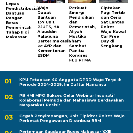
Lepas
Wajo
Perkuat
Ciptakan
Pendistribusian
Dapat
Sinergi
Pagi Tertib
Bantuan
Bantuan
Pendidikan
dan Ceria,
Pangan
137 Unit
dan
Sat Lantas
Beras
PJUTS, HA
Pemerintah,
Polres
Pemerintah
Alauddin
Aliyah
Wajo Kawal
Tahap II di
Palaguna
Mustika
Car Free
Makassar
Berterimakasih
Ilham
Day di
ke AYP dan
Sambut
Sengkang
Kementerian
Panitia
ESDM
Kongres
FEB PTMA
KPU Tetapkan 40 Anggota DPRD Wajo Terpilih
Periode 2024-2029, Ini Daftar Namanya
PB HMI MPO Sukses Gelar Webinar Inspiratif
Kolaborasi Pemuda dan Mahasiswa Berdayakan
Masyarakat Pesisir
Cegah Penyimpangan, Unit Tipidter Polres Wajo
Perketat Pengawasan Distribusi BBM
Pertemuan Saudagar Bugis Makassar XXIII,