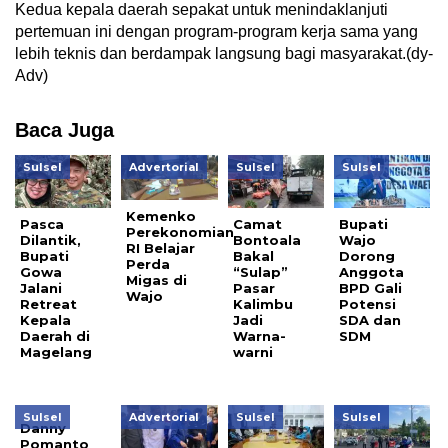
Kedua kepala daerah sepakat untuk menindaklanjuti
pertemuan ini dengan program-program kerja sama yang
lebih teknis dan berdampak langsung bagi masyarakat.(dy-
Adv)
Baca Juga
Sulsel
Advertorial
Sulsel
Sulsel
Kemenko
Pasca
Camat
Bupati
Perekonomian
Dilantik,
Bontoala
Wajo
RI Belajar
Bupati
Bakal
Dorong
Perda
Gowa
“Sulap”
Anggota
Migas di
Jalani
Pasar
BPD Gali
Wajo
Retreat
Kalimbu
Potensi
Kepala
Jadi
SDA dan
Daerah di
Warna-
SDM
Magelang
warni
Sulsel
Advertorial
Sulsel
Sulsel
Danny
Pomanto