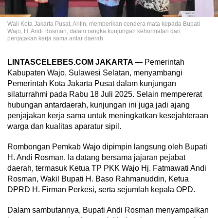
Wali Kota Jakarta Pusat, Arifin, memberikan cendera mata kepada Bupati
Wajo, H. Andi Rosman, dalam rangka kunjungan kehormatan dan
penjajakan kerja sama antar daerah
LINTASCELEBES.COM JAKARTA —
Pemerintah
Kabupaten Wajo, Sulawesi Selatan, menyambangi
Pemerintah Kota Jakarta Pusat dalam kunjungan
silaturrahmi pada Rabu 18 Juli 2025. Selain mempererat
hubungan antardaerah, kunjungan ini juga jadi ajang
penjajakan kerja sama untuk meningkatkan kesejahteraan
warga dan kualitas aparatur sipil.
Rombongan Pemkab Wajo dipimpin langsung oleh Bupati
H. Andi Rosman. Ia datang bersama jajaran pejabat
daerah, termasuk Ketua TP PKK Wajo Hj. Fatmawati Andi
Rosman, Wakil Bupati H. Baso Rahmanuddin, Ketua
DPRD H. Firman Perkesi, serta sejumlah kepala OPD.
Dalam sambutannya, Bupati Andi Rosman menyampaikan