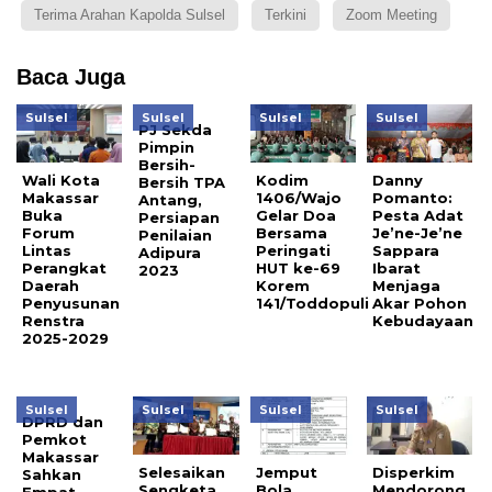
Terima Arahan Kapolda Sulsel
Terkini
Zoom Meeting
Baca Juga
Sulsel
Sulsel
Sulsel
Sulsel
PJ Sekda
Pimpin
Bersih-
Wali Kota
Kodim
Danny
Bersih TPA
Makassar
1406/Wajo
Pomanto:
Antang,
Buka
Gelar Doa
Pesta Adat
Persiapan
Forum
Bersama
Je’ne-Je’ne
Penilaian
Lintas
Peringati
Sappara
Adipura
Perangkat
HUT ke-69
Ibarat
2023
Daerah
Korem
Menjaga
Penyusunan
141/Toddopuli
Akar Pohon
Renstra
Kebudayaan
2025-2029
Sulsel
Sulsel
Sulsel
Sulsel
DPRD dan
Pemkot
Makassar
Selesaikan
Jemput
Disperkim
Sahkan
Sengketa
Bola,
Mendorong
Empat