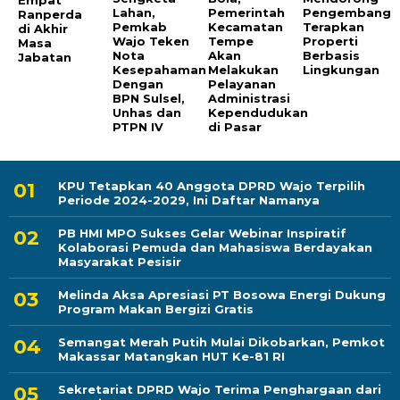
Lahan,
Pemerintah
Pengembang
Ranperda
Pemkab
Kecamatan
Terapkan
di Akhir
Wajo Teken
Tempe
Properti
Masa
Nota
Akan
Berbasis
Jabatan
Kesepahaman
Melakukan
Lingkungan
Dengan
Pelayanan
BPN Sulsel,
Administrasi
Unhas dan
Kependudukan
PTPN IV
di Pasar
KPU Tetapkan 40 Anggota DPRD Wajo Terpilih
Periode 2024-2029, Ini Daftar Namanya
PB HMI MPO Sukses Gelar Webinar Inspiratif
Kolaborasi Pemuda dan Mahasiswa Berdayakan
Masyarakat Pesisir
Melinda Aksa Apresiasi PT Bosowa Energi Dukung
Program Makan Bergizi Gratis
Semangat Merah Putih Mulai Dikobarkan, Pemkot
Makassar Matangkan HUT Ke-81 RI
Sekretariat DPRD Wajo Terima Penghargaan dari