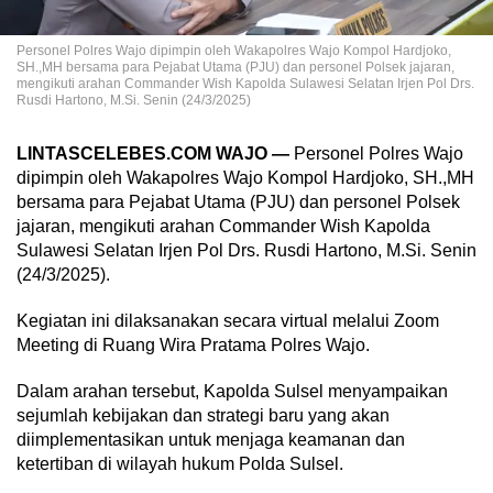
Personel Polres Wajo dipimpin oleh Wakapolres Wajo Kompol Hardjoko,
SH.,MH bersama para Pejabat Utama (PJU) dan personel Polsek jajaran,
mengikuti arahan Commander Wish Kapolda Sulawesi Selatan Irjen Pol Drs.
Rusdi Hartono, M.Si. Senin (24/3/2025)
LINTASCELEBES.COM WAJO —
Personel Polres Wajo
dipimpin oleh Wakapolres Wajo Kompol Hardjoko, SH.,MH
bersama para Pejabat Utama (PJU) dan personel Polsek
jajaran, mengikuti arahan Commander Wish Kapolda
Sulawesi Selatan Irjen Pol Drs. Rusdi Hartono, M.Si. Senin
(24/3/2025).
Kegiatan ini dilaksanakan secara virtual melalui Zoom
Meeting di Ruang Wira Pratama Polres Wajo.
Dalam arahan tersebut, Kapolda Sulsel menyampaikan
sejumlah kebijakan dan strategi baru yang akan
diimplementasikan untuk menjaga keamanan dan
ketertiban di wilayah hukum Polda Sulsel.