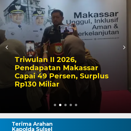
Kapolres Wajo Zia
Makam La Madduk
ssar
Tegaskan Komitm
Surplus
Mengabdi untuk 
Wajo
Terima Arahan
Kapolda Sulsel