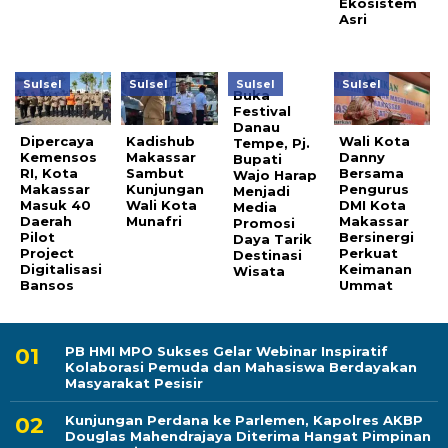
Ekosistem
Asri
Sulsel
Sulsel
Sulsel
Sulsel
Buka
Festival
Danau
Dipercaya
Kadishub
Wali Kota
Tempe, Pj.
Kemensos
Makassar
Danny
Bupati
RI, Kota
Sambut
Bersama
Wajo Harap
Makassar
Kunjungan
Pengurus
Menjadi
Masuk 40
Wali Kota
DMI Kota
Media
Daerah
Munafri
Makassar
Promosi
Pilot
Bersinergi
Daya Tarik
Project
Perkuat
Destinasi
Digitalisasi
Keimanan
Wisata
Bansos
Ummat
PB HMI MPO Sukses Gelar Webinar Inspiratif
Kolaborasi Pemuda dan Mahasiswa Berdayakan
Masyarakat Pesisir
Kunjungan Perdana ke Parlemen, Kapolres AKBP
Douglas Mahendrajaya Diterima Hangat Pimpinan