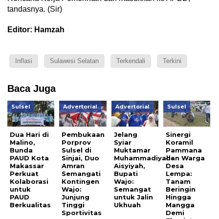
tandasnya. (Sir)
Editor: Hamzah
Inflasi
Sulawesi Selatan
Terkendali
Terkini
Baca Juga
Sulsel
Advertorial
Advertorial
Sulsel
Dua Hari di
Pembukaan
Jelang
Sinergi
Malino,
Porprov
Syiar
Koramil
Bunda
Sulsel di
Muktamar
Pammana
PAUD Kota
Sinjai, Duo
Muhammadiyah-
dan Warga
Makassar
Amran
Aisyiyah,
Desa
Perkuat
Semangati
Bupati
Lempa:
Kolaborasi
Kontingen
Wajo:
Tanam
untuk
Wajo:
Semangat
Beringin
PAUD
Junjung
untuk Jalin
Hingga
Berkualitas
Tinggi
Ukhuah
Mangga
Sportivitas
Demi