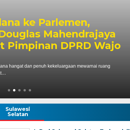
bagai Kabagbinkar,
aherong Tekankan
Disiplin Demi
k
gawali hari pertama pelaksanaan tugas sebagai
agbinkar) Biro SDM…
Sulawesi
Selatan