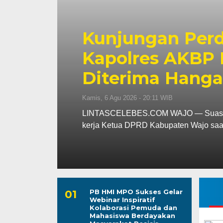
Awali Tugas se
AKBP Fantry T
aya
Kebersihan dan 
Wajo
Kepuasan Publi
Kamis, 6 Agu 2026 - 19:39 WIB
uang
LINTASCELEBES.COM MAKASSAR — Men
Kepala Bagian Pembinaan Karier (Kab
PB HMI MPO Sukses Gelar
Webinar Inspiratif
Kolaborasi Pemuda dan
Mahasiswa Berdayakan