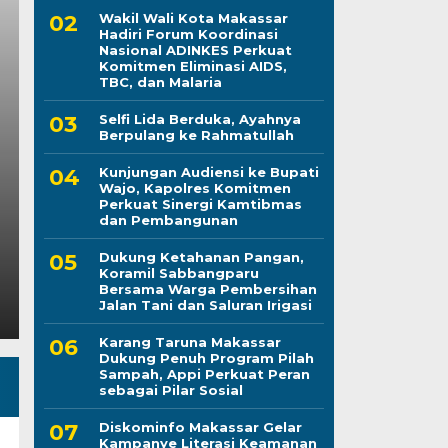
Wakil Wali Kota Makassar
Hadiri Forum Koordinasi
Nasional ADINKES Perkuat
Karang Taruna Maka
Komitmen Eliminasi AIDS,
TBC, dan Malaria
Penuh Program Pilah
Selfi Lida Berduka, Ayahnya
Berpulang ke Rahmatullah
Perkuat Peran sebagai
Kunjungan Audiensi ke Bupati
Wajo, Kapolres Komitmen
Kamis, 6 Agu 2026 - 15:21 WIB
Perkuat Sinergi Kamtibmas
dan Pembangunan
LINTASCELEBES.COM MAKASSAR — Pengurus Kara
komitmennya menjadi mitra strategis Pemerintah Ko
Dukung Ketahanan Pangan,
Koramil Sabbangparu
Bersama Warga Pembersihan
Jalan Tani dan Saluran Irigasi
Karang Taruna Makassar
Dukung Penuh Program Pilah
Sampah, Appi Perkuat Peran
sebagai Pilar Sosial
Diskominfo Makassar Gelar
Kampanye Literasi Keamanan