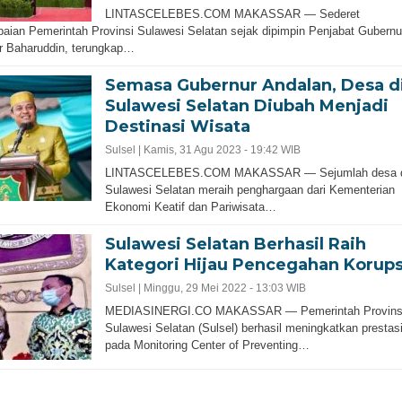
LINTASCELEBES.COM MAKASSAR — Sederet
aian Pemerintah Provinsi Sulawesi Selatan sejak dipimpin Penjabat Gubernu
r Baharuddin, terungkap…
Semasa Gubernur Andalan, Desa d
Sulawesi Selatan Diubah Menjadi
Destinasi Wisata
Sulsel |
Kamis, 31 Agu 2023 - 19:42 WIB
LINTASCELEBES.COM MAKASSAR — Sejumlah desa d
Sulawesi Selatan meraih penghargaan dari Kementerian
Ekonomi Keatif dan Pariwisata…
Sulawesi Selatan Berhasil Raih
Kategori Hijau Pencegahan Korups
Sulsel |
Minggu, 29 Mei 2022 - 13:03 WIB
MEDIASINERGI.CO MAKASSAR — Pemerintah Provins
Sulawesi Selatan (Sulsel) berhasil meningkatkan prestas
pada Monitoring Center of Preventing…