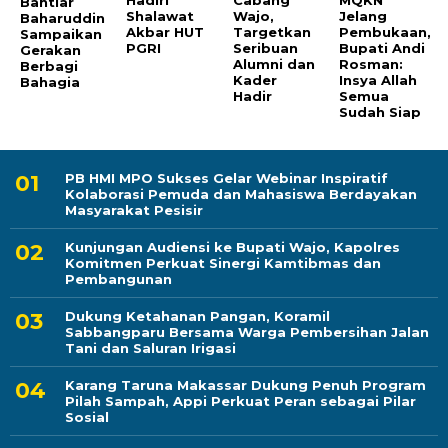
Bahtiar
Shalawat
Wajo,
Jelang
Baharuddin
Akbar HUT
Targetkan
Pembukaan,
Sampaikan
PGRI
Seribuan
Bupati Andi
Gerakan
Alumni dan
Rosman:
Berbagi
Kader
Insya Allah
Bahagia
Hadir
Semua
Sudah Siap
PB HMI MPO Sukses Gelar Webinar Inspiratif
Kolaborasi Pemuda dan Mahasiswa Berdayakan
Masyarakat Pesisir
Kunjungan Audiensi ke Bupati Wajo, Kapolres
Komitmen Perkuat Sinergi Kamtibmas dan
Pembangunan
Dukung Ketahanan Pangan, Koramil
Sabbangparu Bersama Warga Pembersihan Jalan
Tani dan Saluran Irigasi
Karang Taruna Makassar Dukung Penuh Program
Pilah Sampah, Appi Perkuat Peran sebagai Pilar
Sosial