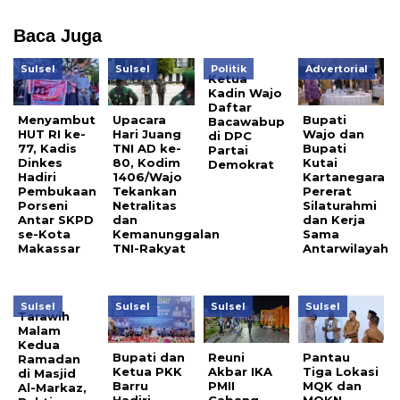
Baca Juga
Sulsel
Sulsel
Politik
Advertorial
Ketua
Kadin Wajo
Daftar
Menyambut
Upacara
Bupati
Bacawabup
HUT RI ke-
Hari Juang
Wajo dan
di DPC
77, Kadis
TNI AD ke-
Bupati
Partai
Dinkes
80, Kodim
Kutai
Demokrat
Hadiri
1406/Wajo
Kartanegara
Pembukaan
Tekankan
Pererat
Porseni
Netralitas
Silaturahmi
Antar SKPD
dan
dan Kerja
se-Kota
Kemanunggalan
Sama
Makassar
TNI-Rakyat
Antarwilayah
Sulsel
Sulsel
Sulsel
Sulsel
Tarawih
Malam
Kedua
Bupati dan
Reuni
Pantau
Ramadan
Ketua PKK
Akbar IKA
Tiga Lokasi
di Masjid
Barru
PMII
MQK dan
Al-Markaz,
Hadiri
Cabang
MQKN