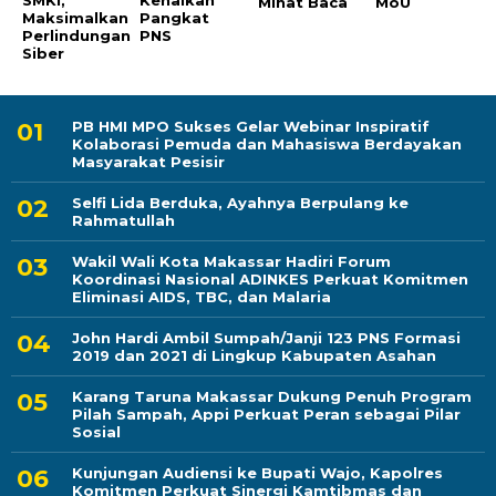
SMKI,
Kenaikan
Minat Baca
MoU
Maksimalkan
Pangkat
Perlindungan
PNS
Siber
PB HMI MPO Sukses Gelar Webinar Inspiratif
Kolaborasi Pemuda dan Mahasiswa Berdayakan
Masyarakat Pesisir
Selfi Lida Berduka, Ayahnya Berpulang ke
Rahmatullah
Wakil Wali Kota Makassar Hadiri Forum
Koordinasi Nasional ADINKES Perkuat Komitmen
Eliminasi AIDS, TBC, dan Malaria
John Hardi Ambil Sumpah/Janji 123 PNS Formasi
2019 dan 2021 di Lingkup Kabupaten Asahan
Karang Taruna Makassar Dukung Penuh Program
Pilah Sampah, Appi Perkuat Peran sebagai Pilar
Sosial
Kunjungan Audiensi ke Bupati Wajo, Kapolres
Komitmen Perkuat Sinergi Kamtibmas dan