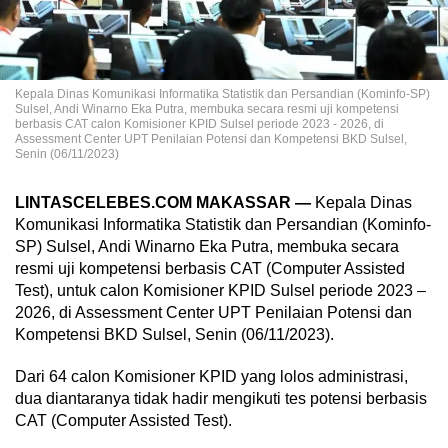
Kepala Dinas Komunikasi Informatika Statistik dan Persandian (Kominfo-SP)
Sulsel, Andi Winarno Eka Putra, membuka secara resmi uji kompetensi
berbasis CAT calon Komisioner KPID Sulsel periode 2023 - 2026, di
Assessment Center UPT Penilaian Potensi dan Kompetensi BKD Sulsel,
Senin (06/11/2023)
LINTASCELEBES.COM MAKASSAR —
Kepala Dinas
Komunikasi Informatika Statistik dan Persandian (Kominfo-
SP) Sulsel, Andi Winarno Eka Putra, membuka secara
resmi uji kompetensi berbasis CAT (Computer Assisted
Test), untuk calon Komisioner KPID Sulsel periode 2023 –
2026, di Assessment Center UPT Penilaian Potensi dan
Kompetensi BKD Sulsel, Senin (06/11/2023).
Dari 64 calon Komisioner KPID yang lolos administrasi,
dua diantaranya tidak hadir mengikuti tes potensi berbasis
CAT (Computer Assisted Test).