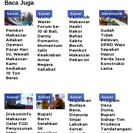
Baca Juga
Sulsel
Sulsel
Sulsel
Advertorial
World
Kadishub
Water
Makassar
Forum ke-
Hadiri
Pemkot
Sudah
10 di Bali,
Rakor
Makassar
Tidak
Danny
Bahas
Adakan
Relevan,
Pomanto:
Sabtu
Operasi
DPRD Wajo
Momentum
Bersih
Pasar Hari
Sepakat
Jalin
Pemkot
Ini, Wawali
Hapus
Keakraban
Makassar
Makassar:
Perda Jasa
Antar
Pekan ini
Kami
Konstruksi
Negara
Sediakan
Lama
Sahabat
10 Ton
Beras
Sulsel
Sulsel
Sulsel
Sulsel
Wujudkan
Program
Budaya
Desa
Baca,
Dunia,
Diskominfo
Bupati
Dispusip
Bupati
Makassar
Barru
Sinjai
Sidrap-Tim
Gelar FGD
Serahkan
Lakukan
Prodesia
Penyusunan
SK
Survei
Tandatangani