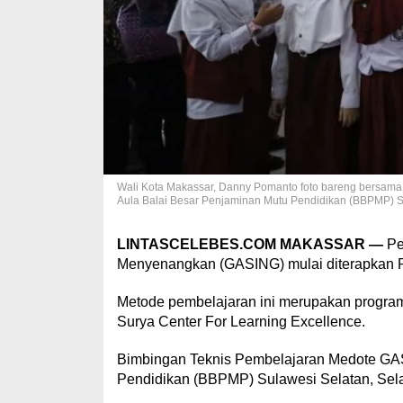
Wali Kota Makassar, Danny Pomanto foto bareng bersama
Aula Balai Besar Penjaminan Mutu Pendidikan (BBPMP) Su
LINTASCELEBES.COM MAKASSAR —
Pe
Menyenangkan (GASING) mulai diterapkan 
Metode pembelajaran ini merupakan program
Surya Center For Learning Excellence.
Bimbingan Teknis Pembelajaran Medote GAS
Pendidikan (BBPMP) Sulawesi Selatan, Sela