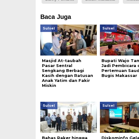
Baca Juga
Sulsel
Sulsel
Masjid At-taubah
Bupati Wajo Tam
Pasar Sentral
Jadi Pembicara 
Sengkang Berbagi
Pertemuan Sau
Kasih dengan Ratusan
Bugis Makassar
Anak Yatim dan Fakir
Miskin
Sulsel
Sulsel
Bahas Raker hingga
Diskominfo Gela