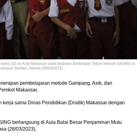
 siswa SD se-Kota Makassar pada kegiatan Bimbingan Teknis Metode GASING di
lawesi Selatan, Selasa (28/03/2023)
nerapan pembelajaran metode Gampang, Asik, dan
Pemkot Makassar.
 kerja sama Dinas Pendidikan (Disdik) Makassar dengan
ING berlangsung di Aula Balai Besar Penjaminan Mutu
sa (28/03/2023).