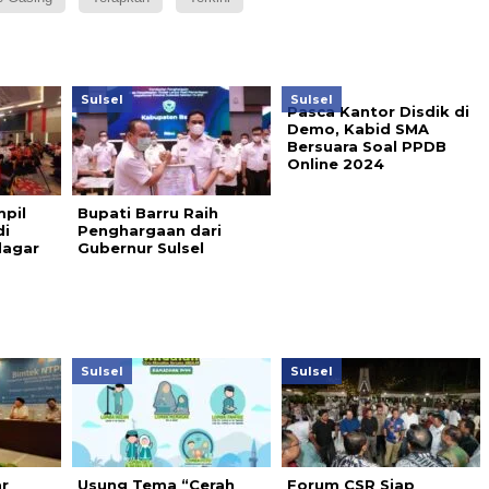
Sulsel
Sulsel
Pasca Kantor Disdik di
Demo, Kabid SMA
Bersuara Soal PPDB
Online 2024
pil
Bupati Barru Raih
di
Penghargaan dari
dagar
Gubernur Sulsel
Sulsel
Sulsel
r
Usung Tema “Cerah
Forum CSR Siap