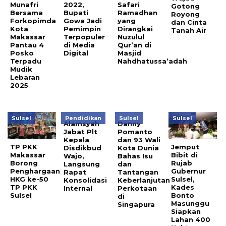
Munafri
2022,
Safari
Gotong
Bersama
Bupati
Ramadhan
Royong
Forkopimda
Gowa Jadi
yang
dan Cinta
Kota
Pemimpin
Dirangkai
Tanah Air
Makassar
Terpopuler
Nuzulul
Pantau 4
di Media
Qur’an di
Posko
Digital
Masjid
Terpadu
Nahdhatussa’adah
Mudik
Lebaran
2025
Sulsel
Pendidikan
Sulsel
Sulsel
Alamsyah
Danny
Jabat Plt
Pomanto
Kepala
dan 93 Wali
TP PKK
Jemput
Disdikbud
Kota Dunia
Makassar
Bibit di
Wajo,
Bahas Isu
Borong
Rujab
Langsung
dan
Penghargaan
Gubernur
Rapat
Tantangan
HKG ke-50
Sulsel,
Konsolidasi
Keberlanjutan
TP PKK
Kades
Internal
Perkotaan
Sulsel
Bonto
di
Masunggu
Singapura
Siapkan
Lahan 400