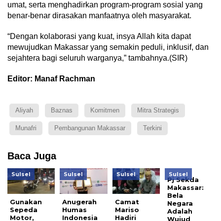
umat, serta menghadirkan program-program sosial yang
benar-benar dirasakan manfaatnya oleh masyarakat.
“Dengan kolaborasi yang kuat, insya Allah kita dapat
mewujudkan Makassar yang semakin peduli, inklusif, dan
sejahtera bagi seluruh warganya,” tambahnya.(SIR)
Editor: Manaf Rachman
Aliyah
Baznas
Komitmen
Mitra Strategis
Munafri
Pembangunan Makassar
Terkini
Baca Juga
Sulsel
Sulsel
Sulsel
Sulsel
Pj Sekda
Makassar:
Bela
Gunakan
Anugerah
Camat
Negara
Sepeda
Humas
Mariso
Adalah
Motor,
Indonesia
Hadiri
Wujud