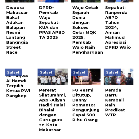
Dispora
DPRD-
Wajo Cetak
Sepakati
Makassar
Pemkab
Sejarah
Ranperda
Bakal
Wajo
Dunia
ABPD
Adakan
Sepakati
dengan
Tahun
Balapan
KUA dan
Sukses
2024,
Resmi
PPAS APBD
Gelar MQK
Amran
Lantang
TA 2023
2025,
Mahmud
Bangngia
Pemkab
Apresiasi
Street
Wajo Raih
DPRD Wajo
Race
Penghargaan
Sulsel
Sulsel
Sulsel
Sulsel
M. Taqwa
Al Hamdi,
Terpilih
Pererat
F8 Resmi
Pemda
Ketua PWI
Silaturahmi,
Ditutup,
Barru
Pangkep
Appi-Aliyah
Danny
Kembali
Hadiri Halal
Pomanto:
Raih
Bihalal
Pengunjung
Predikat
dengan
Capai 500
WTP
Guru-guru
Ribu Orang
se-Kota
Makassar