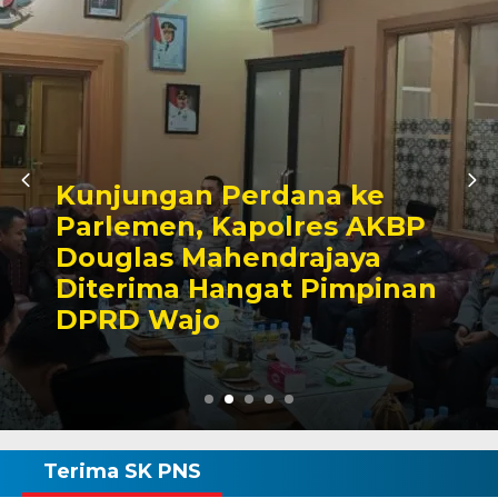
Awali Tugas sebagai
Kabagbinkar, AKBP Fantry
Taherong Tekankan
Kebersihan dan Disiplin
Demi Kepuasan Publik
Terima SK PNS