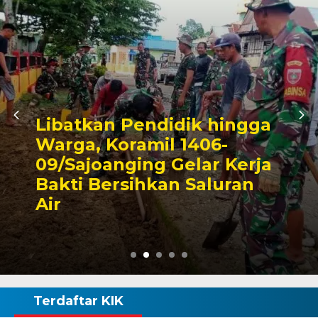
ga
Triwulan II 2026,
ja
Pendapatan Makassar
Capai 49 Persen, Surplu
Rp130 Miliar
Terdaftar KIK