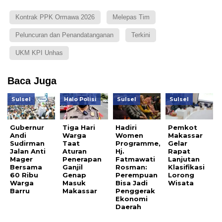
Kontrak PPK Ormawa 2026
Melepas Tim
Peluncuran dan Penandatanganan
Terkini
UKM KPI Unhas
Baca Juga
Sulsel
Halo Polisi
Sulsel
Sulsel
Gubernur
Tiga Hari
Hadiri
Pemkot
Andi
Warga
Women
Makassar
Sudirman
Taat
Programme,
Gelar
Jalan Anti
Aturan
Hj.
Rapat
Mager
Penerapan
Fatmawati
Lanjutan
Bersama
Ganjil
Rosman:
Klasifikasi
60 Ribu
Genap
Perempuan
Lorong
Warga
Masuk
Bisa Jadi
Wisata
Barru
Makassar
Penggerak
Ekonomi
Daerah