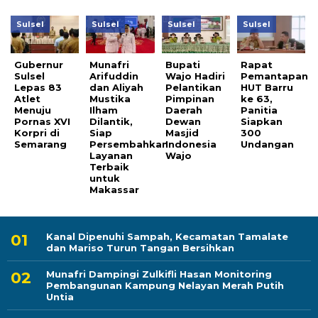
Sulsel
Sulsel
Sulsel
Sulsel
Gubernur
Munafri
Bupati
Rapat
Sulsel
Arifuddin
Wajo Hadiri
Pemantapan
Lepas 83
dan Aliyah
Pelantikan
HUT Barru
Atlet
Mustika
Pimpinan
ke 63,
Menuju
Ilham
Daerah
Panitia
Pornas XVI
Dilantik,
Dewan
Siapkan
Korpri di
Siap
Masjid
300
Semarang
Persembahkan
Indonesia
Undangan
Layanan
Wajo
Terbaik
untuk
Makassar
Kanal Dipenuhi Sampah, Kecamatan Tamalate
dan Mariso Turun Tangan Bersihkan
Munafri Dampingi Zulkifli Hasan Monitoring
Pembangunan Kampung Nelayan Merah Putih
Untia