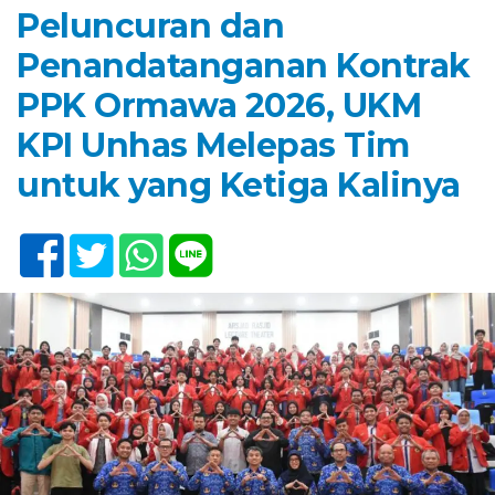
Peluncuran dan
Penandatanganan Kontrak
PPK Ormawa 2026, UKM
KPI Unhas Melepas Tim
untuk yang Ketiga Kalinya