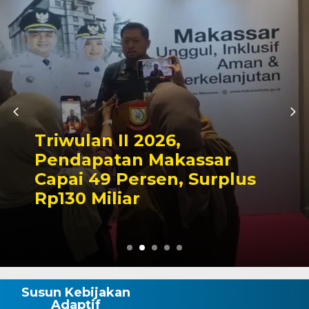
Kapolres Wajo Ziarah ke
Makam La Maddukkelleng,
Tegaskan Komitmen
Mengabdi untuk Tanah
Wajo
Susun Kebijakan
Adaptif