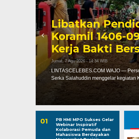
Triwulan II 202
Capai 49 Persen
Jumat, 7 Agu 2026 - 13:24 WIB
leh
LINTASCELEBES.COM MAKASSAR — Ba
mencatat kinerja pendapatan daerah pa
PB HMI MPO Sukses Gelar
Webinar Inspiratif
Kolaborasi Pemuda dan
Mahasiswa Berdayakan