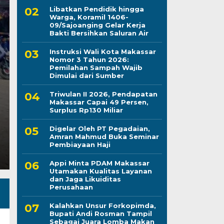
Libatkan Pendidik hingga
Warga, Koramil 1406-
09/Sajoanging Gelar Kerja
Kapolres Wajo Ziara
Bakti Bersihkan Saluran Air
Instruksi Wali Kota Makassar
Maddukkelleng, Teg
Nomor 3 Tahun 2026:
Pemilahan Sampah Wajib
Mengabdi untuk Tan
Dimulai dari Sumber
Triwulan II 2026, Pendapatan
Jumat, 7 Agu 2026 - 08:42 WIB
Makassar Capai 49 Persen,
Surplus Rp130 Miliar
LINTASCELEBES.COM WAJO — Mengawali tugas seb
Mahendrajaya menunjukkan penghormatan terhadap
Digelar Oleh PT Pegadaian,
Amran Mahmud Buka Seminar
Pembiayaan Haji
Appi Minta PDAM Makassar
Utamakan Kualitas Layanan
dan Jaga Likuiditas
Perusahaan
Kalahkan Unsur Forkopimda,
Bupati Andi Rosman Tampil
Sebagai Juara Lomba Makan