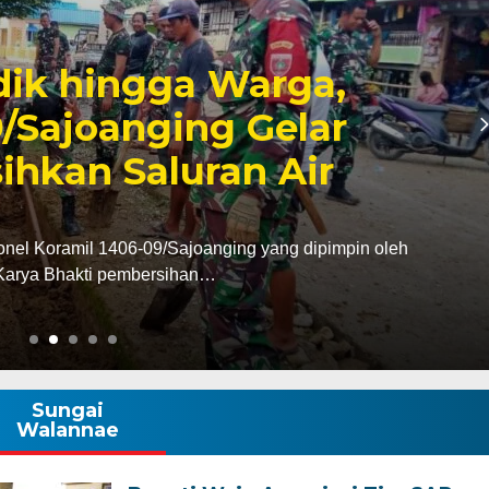
6, Pendapatan Makassar
, Surplus Rp130 Miliar
dan Pendapatan Daerah (Bapenda) Kota Makassar
da triwulan II…
Sungai
Walannae