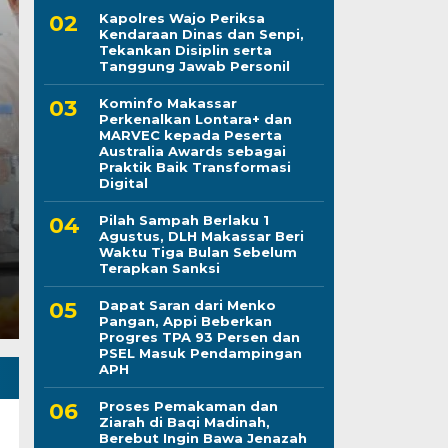
Kapolres Wajo Periksa
Kendaraan Dinas dan Senpi,
Tekankan Disiplin serta
Dapat Saran dari Me
Tanggung Jawab Personil
Kominfo Makassar
Beberkan Progres TP
Perkenalkan Lontara+ dan
MARVEC kepada Peserta
PSEL Masuk Pendam
Australia Awards sebagai
Praktik Baik Transformasi
Digital
Rabu, 5 Agu 2026 - 08:05 WIB
Pilah Sampah Berlaku 1
LINTASCELEBES.COM MAKASSAR — Di tengah perha
Agustus, DLH Makassar Beri
penanganan sampah di Makassar, Wali Kota Makas
Waktu Tiga Bulan Sebelum
Terapkan Sanksi
Dapat Saran dari Menko
Pangan, Appi Beberkan
Progres TPA 93 Persen dan
PSEL Masuk Pendampingan
APH
Proses Pemakaman dan
Ziarah di Baqi Madinah,
Berebut Ingin Bawa Jenazah