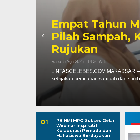
Kapolres Wajo 
Jadi
Dinas dan Senpi
serta Tanggung
Rabu, 5 Agu 2026 - 13:56 WIB
lakukan
LINTASCELEBES.COM WAJO — Kapolre
pengecekan dan pemeriksaan kendaraa
PB HMI MPO Sukses Gelar
Webinar Inspiratif
Kolaborasi Pemuda dan
Mahasiswa Berdayakan