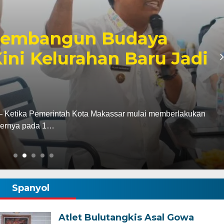
Periksa Kendaraan
, Tekankan Disiplin
 Jawab Personil
s Wajo AKBP Douglas Mahendrajaya melakukan
n dinas serta senjata…
Spanyol
Atlet Bulutangkis Asal Gowa