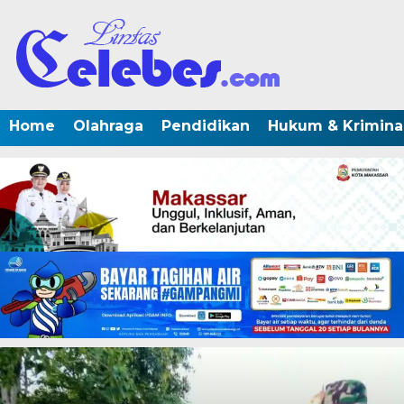
Home
Olahraga
Pendidikan
Hukum & Krimina