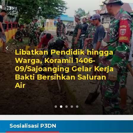
ik hingga
1406-
Triwulan II 2026
elar Kerja
Pendapatan Ma
 Saluran
Capai 49 Persen
Rp130 Miliar
Sosialisasi P3DN