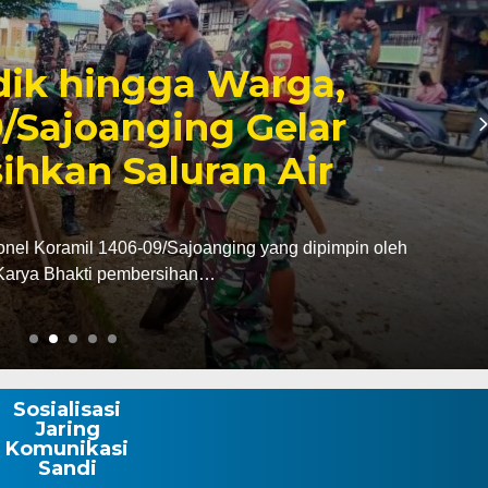
6, Pendapatan Makassar
, Surplus Rp130 Miliar
dan Pendapatan Daerah (Bapenda) Kota Makassar
da triwulan II…
Sosialisasi
Jaring
Komunikasi
Sandi