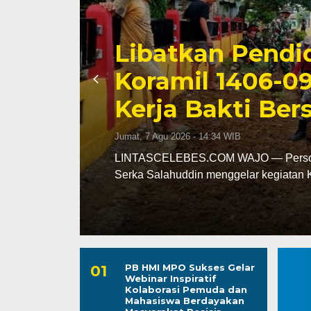
Triwulan II 202
Capai 49 Persen
Jumat, 7 Agu 2026 - 13:24 WIB
leh
LINTASCELEBES.COM MAKASSAR — Ba
mencatat kinerja pendapatan daerah pa
PB HMI MPO Sukses Gelar
Webinar Inspiratif
Kolaborasi Pemuda dan
Mahasiswa Berdayakan