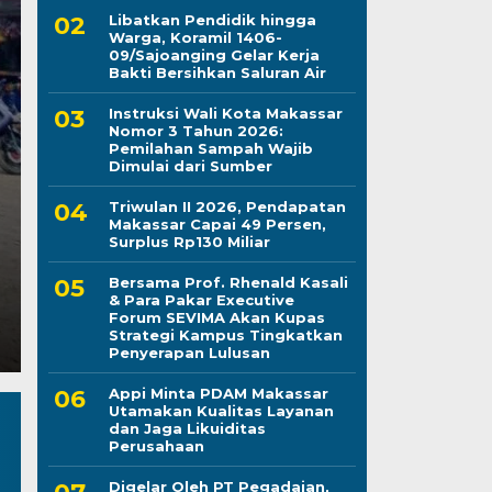
Libatkan Pendidik hingga
Warga, Koramil 1406-
09/Sajoanging Gelar Kerja
Kapolres Wajo Ziara
Bakti Bersihkan Saluran Air
Instruksi Wali Kota Makassar
Maddukkelleng, Teg
Nomor 3 Tahun 2026:
Pemilahan Sampah Wajib
Mengabdi untuk Tan
Dimulai dari Sumber
Triwulan II 2026, Pendapatan
Jumat, 7 Agu 2026 - 08:42 WIB
Makassar Capai 49 Persen,
Surplus Rp130 Miliar
LINTASCELEBES.COM WAJO — Mengawali tugas seb
Mahendrajaya menunjukkan penghormatan terhadap
Bersama Prof. Rhenald Kasali
& Para Pakar Executive
Forum SEVIMA Akan Kupas
Strategi Kampus Tingkatkan
Penyerapan Lulusan
Appi Minta PDAM Makassar
Utamakan Kualitas Layanan
dan Jaga Likuiditas
Perusahaan
Digelar Oleh PT Pegadaian,