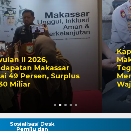
Kapolres Wajo Ziarah ke
Makam La Maddukkelleng,
Tegaskan Komitmen
Mengabdi untuk Tanah
Wajo
Sosialisasi Desk
Pemilu dan