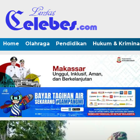
Home
Olahraga
Pendidikan
Hukum & Krimina