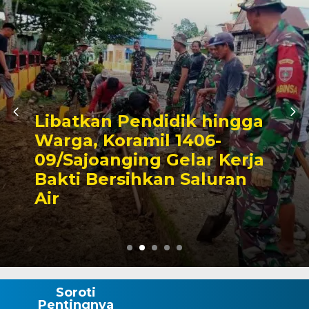
ngga
Triwulan II 2026,
erja
Pendapatan Makassar
an
Capai 49 Persen, Surp
Rp130 Miliar
Soroti
Pentingnya