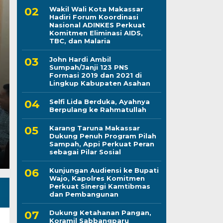
Wakil Wali Kota Makassar
Hadiri Forum Koordinasi
Nasional ADINKES Perkuat
Karang Taruna Maka
Komitmen Eliminasi AIDS,
TBC, dan Malaria
Penuh Program Pilah
John Hardi Ambil
Sumpah/Janji 123 PNS
Perkuat Peran sebagai
Formasi 2019 dan 2021 di
Lingkup Kabupaten Asahan
Kamis, 6 Agu 2026 - 15:21 WIB
Selfi Lida Berduka, Ayahnya
Berpulang ke Rahmatullah
LINTASCELEBES.COM MAKASSAR — Pengurus Kara
komitmennya menjadi mitra strategis Pemerintah Ko
Karang Taruna Makassar
Dukung Penuh Program Pilah
Sampah, Appi Perkuat Peran
sebagai Pilar Sosial
Kunjungan Audiensi ke Bupati
Wajo, Kapolres Komitmen
Perkuat Sinergi Kamtibmas
dan Pembangunan
Dukung Ketahanan Pangan,
Koramil Sabbangparu