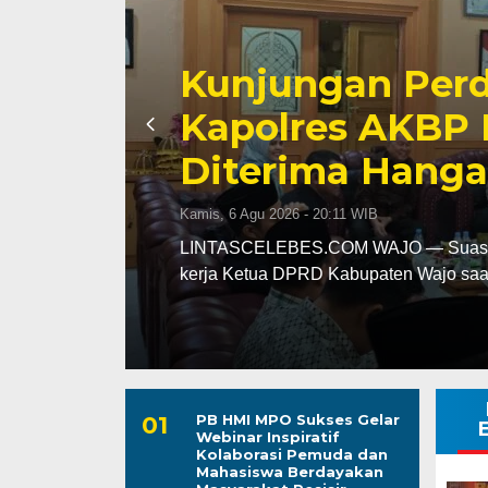
Awali Tugas se
AKBP Fantry T
aya
Kebersihan dan 
Wajo
Kepuasan Publi
Kamis, 6 Agu 2026 - 19:39 WIB
uang
LINTASCELEBES.COM MAKASSAR — Men
Kepala Bagian Pembinaan Karier (Kab
PB HMI MPO Sukses Gelar
Webinar Inspiratif
Kolaborasi Pemuda dan
Mahasiswa Berdayakan