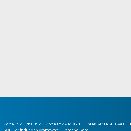
Kode Etik Jurnalistik
Kode Etik Perilaku
Lintas Berita Sulawesi
SOP Perlindungan Wartawan
Tentang Kami