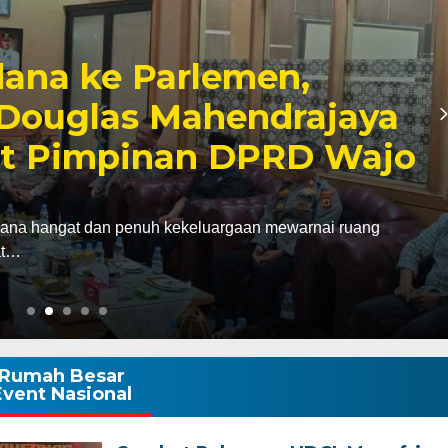
bagai Kabagbinkar,
aherong Tekankan
Disiplin Demi
k
gawali hari pertama pelaksanaan tugas sebagai
agbinkar) Biro SDM…
Rumah Besar
Event Nasional