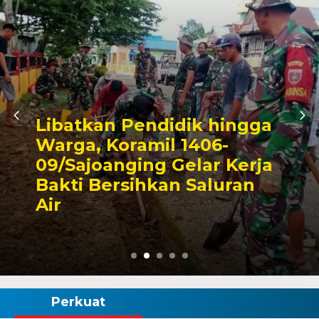
Triwulan II 2026,
Pendapatan Makassar
Capai 49 Persen, Surplus
Rp130 Miliar
Perkuat