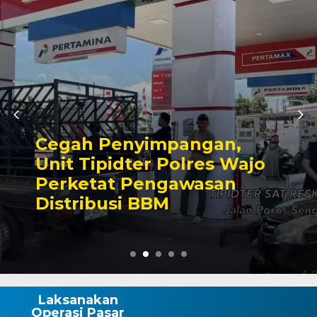
gan,
Semangat Merah P
es Wajo
Mulai Dikobarkan
asan
Makassar Matang
Ke-81 RI
Laksanakan
Operasi Pasar