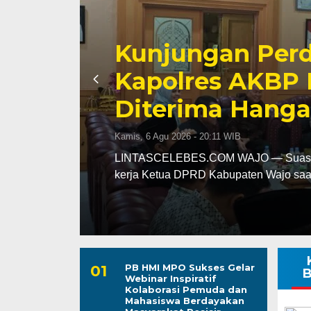
Awali Tugas se
AKBP Fantry T
aya
Kebersihan dan 
Wajo
Kepuasan Publi
Kamis, 6 Agu 2026 - 19:39 WIB
uang
LINTASCELEBES.COM MAKASSAR — Men
Kepala Bagian Pembinaan Karier (Kab
PB HMI MPO Sukses Gelar
B
Webinar Inspiratif
Kolaborasi Pemuda dan
Mahasiswa Berdayakan