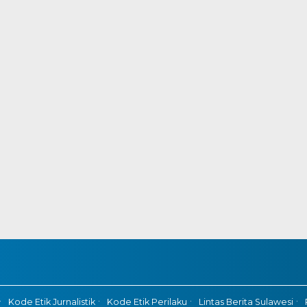
Kode Etik Jurnalistik
Kode Etik Perilaku
Lintas Berita Sulawesi