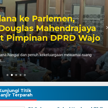
bagai Kabagbinkar,
aherong Tekankan
Disiplin Demi
k
gawali hari pertama pelaksanaan tugas sebagai
agbinkar) Biro SDM…
Kunjungi Titik
anjir Terparah