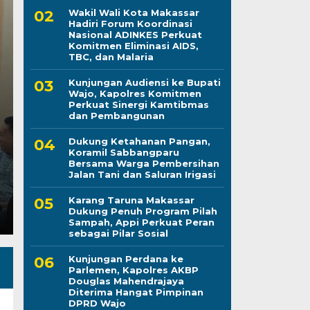
Wakil Wali Kota Makassar
Hadiri Forum Koordinasi
Nasional ADINKES Perkuat
Karang Taruna Maka
Komitmen Eliminasi AIDS,
TBC, dan Malaria
Penuh Program Pilah
Kunjungan Audiensi ke Bupati
Wajo, Kapolres Komitmen
Perkuat Peran sebagai
Perkuat Sinergi Kamtibmas
dan Pembangunan
Kamis, 6 Agu 2026 - 15:21 WIB
Dukung Ketahanan Pangan,
Koramil Sabbangparu
LINTASCELEBES.COM MAKASSAR — Pengurus Kara
Bersama Warga Pembersihan
komitmennya menjadi mitra strategis Pemerintah Ko
Jalan Tani dan Saluran Irigasi
Karang Taruna Makassar
Dukung Penuh Program Pilah
Sampah, Appi Perkuat Peran
sebagai Pilar Sosial
Kunjungan Perdana ke
Parlemen, Kapolres AKBP
Douglas Mahendrajaya
Diterima Hangat Pimpinan
DPRD Wajo