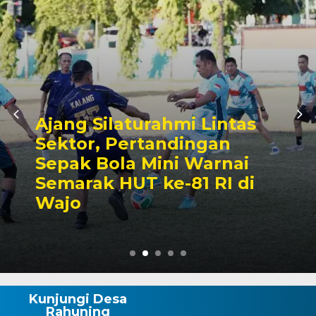
Kalahkan Unsur
Forkopimda, Bupati Andi
Rosman Tampil Sebagai
Juara Lomba Makan
Kerupuk
Kunjungi Desa
Rahuning