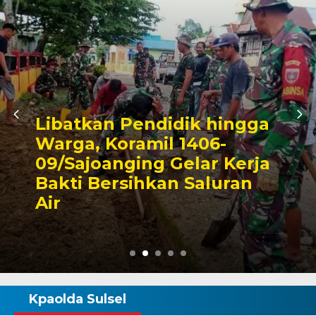
Triwulan II 2026,
Pendapatan Makassar
Capai 49 Persen, Surplus
Rp130 Miliar
Kpaolda Sulsel