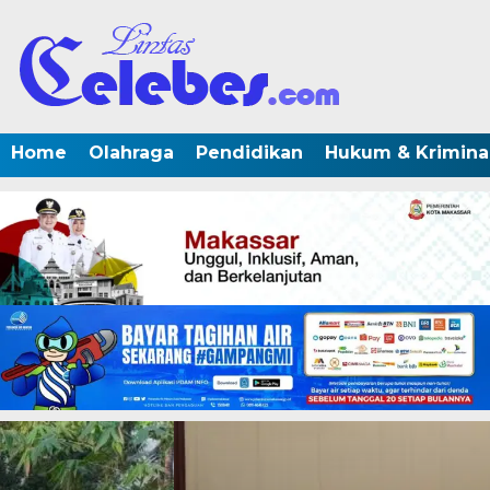
Home
Olahraga
Pendidikan
Hukum & Krimina