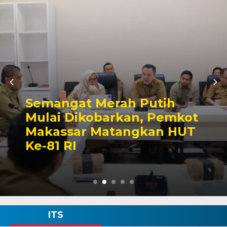
Ajang Silaturah
 Putih
Sektor, Pertand
an, Pemkot
Sepak Bola Mini
ngkan HUT
Semarak HUT ke-
Wajo
ITS