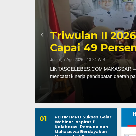
Kapolres Wajo 
ssar
Maddukkelleng
ar
Mengabdi untu
Jumat, 7 Agu 2026 - 08:42 WIB
assar
LINTASCELEBES.COM WAJO — Mengawal
Mahendrajaya menunjukkan penghorma
I
PB HMI MPO Sukses Gelar
Webinar Inspiratif
Kolaborasi Pemuda dan
Mahasiswa Berdayakan