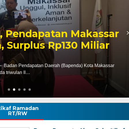
Ziarah ke Makam La
, Tegaskan Komitmen
k Tanah Wajo
i tugas sebagai Kapolres Wajo, AKBP Douglas
tan terhadap sejarah dan…
tikaf Ramadan
RT/RW