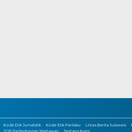
Kode Etik Jurnalistik
Kode Etik Perilaku
Lintas Berita Sulawesi
SOP Perlindungan Wartawan
Tentang Kami