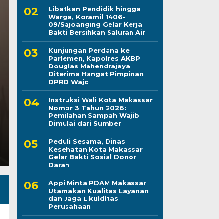
Libatkan Pendidik hingga
Warga, Koramil 1406-
09/Sajoanging Gelar Kerja
Peduli Sesama, Dina
Bakti Bersihkan Saluran Air
Kunjungan Perdana ke
Makassar Gelar Bakti
Parlemen, Kapolres AKBP
Douglas Mahendrajaya
Darah
Diterima Hangat Pimpinan
DPRD Wajo
Kamis, 6 Agu 2026 - 21:28 WIB
Instruksi Wali Kota Makassar
Nomor 3 Tahun 2026:
LINTASCELEBES.COM MAKASSAR — Dinas Kesehatan
Pemilahan Sampah Wajib
Darma Wanita Persatuan (DWP) Dinkes Makassar d
Dimulai dari Sumber
Peduli Sesama, Dinas
Kesehatan Kota Makassar
Gelar Bakti Sosial Donor
Darah
Appi Minta PDAM Makassar
Utamakan Kualitas Layanan
dan Jaga Likuiditas
Perusahaan