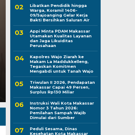
Libatkan Pendidik hingga
Warga, Koramil 1406-
09/Sajoanging Gelar Kerja
Peduli Sesama, Dina
Bakti Bersihkan Saluran Air
Appi Minta PDAM Makassar
Makassar Gelar Bakti
Utamakan Kualitas Layanan
dan Jaga Likuiditas
Darah
Perusahaan
Kapolres Wajo Ziarah ke
Kamis, 6 Agu 2026 - 21:28 WIB
Makam La Maddukkelleng,
Tegaskan Komitmen
LINTASCELEBES.COM MAKASSAR — Dinas Kesehatan
Mengabdi untuk Tanah Wajo
Darma Wanita Persatuan (DWP) Dinkes Makassar d
Triwulan II 2026, Pendapatan
Makassar Capai 49 Persen,
Surplus Rp130 Miliar
Instruksi Wali Kota Makassar
Nomor 3 Tahun 2026:
Pemilahan Sampah Wajib
Dimulai dari Sumber
Peduli Sesama, Dinas
Kesehatan Kota Makassar