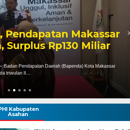
Ziarah ke Makam La
, Tegaskan Komitmen
k Tanah Wajo
i tugas sebagai Kapolres Wajo, AKBP Douglas
tan terhadap sejarah dan…
PHI Kabupaten
Asahan