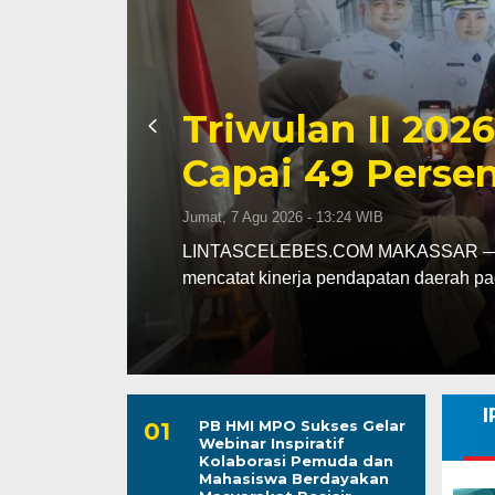
Kapolres Wajo 
ssar
Maddukkelleng
ar
Mengabdi untu
Jumat, 7 Agu 2026 - 08:42 WIB
assar
LINTASCELEBES.COM WAJO — Mengawal
Mahendrajaya menunjukkan penghorma
I
PB HMI MPO Sukses Gelar
Webinar Inspiratif
Kolaborasi Pemuda dan
Mahasiswa Berdayakan