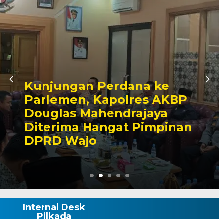
 ke
Awali Tugas sebagai
 AKBP
Kabagbinkar, AKBP 
ya
Taherong Tekankan
mpinan
Kebersihan dan Disip
Demi Kepuasan Publ
Internal Desk
Pilkada